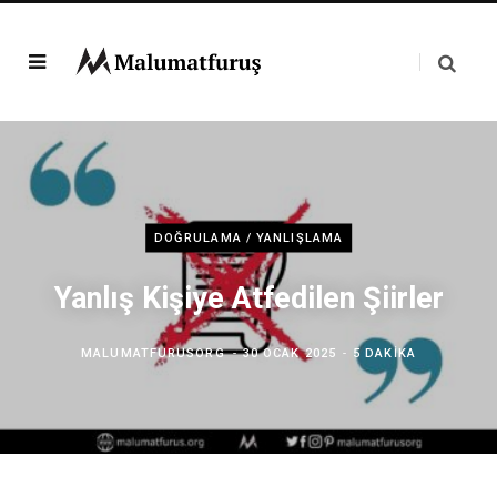
DOĞRULAMA / YANLIŞLAMA
Yanlış Kişiye Atfedilen Şiirler
MALUMATFURUSORG
30 OCAK 2025
5 DAKIKA