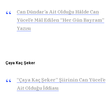
Can Dündar’a Ait Olduğu Hâlde Can
Yücel’e Mâl Edilen “Her Gün Bayram”
Yazısı
Çaya Kaç Şeker
“Çaya Kaç Şeker” Şiirinin Can Yücel’e
Ait Olduğu İddiası