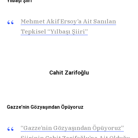
Yılbaşı Şiiri
Mehmet Akif Ersoy’a Ait Sanılan
Tepkisel “Yılbaşı Şiiri”
Cahit Zarifoğlu
Gazze’nin Gözyaşından Öpüyoruz
“Gazze’nin Gözyaşından Öpüyoruz”
Şiirinin Cahit Zarifoğlu’na Ait Olduğu