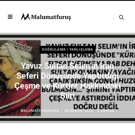
DOĞRULAMA / YANLIŞLAMA
Yavuz Sultan Selim‘in İran
Seferi Dönüşünde Yaptırdığı
Çeşme ve Kürtler Hakkındaki
Şiiri
MALUMATFURUSORG
20 ARALIK 2015
5 DAKIKA