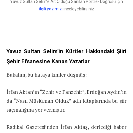
Yavuz Sultan Selim’e Ait Olduğu Sanılan Portre- Doğrusu için
ilgili yazımız
ı inceleyebilirsiniz
Yavuz Sultan Selim’in Kürtler Hakkındaki Şiiri
Şehir Efsanesine Kanan Yazarlar
Bakalım, bu hataya kimler düşmüş:
İrfan Aktan’ın “Zehir ve Panzehir”, Erdoğan Aydın’ın
da “Nasıl Müslüman Olduk” adlı kitaplarında bu şiir
saçmalığına yer vermiştir.
Radikal Gazetesi’nden İrfan Aktaş
, derlediği haber