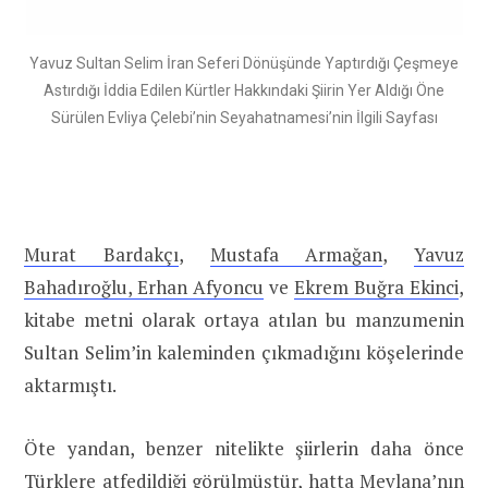
Yavuz Sultan Selim İran Seferi Dönüşünde Yaptırdığı Çeşmeye
Astırdığı İddia Edilen Kürtler Hakkındaki Şiirin Yer Aldığı Öne
Sürülen Evliya Çelebi’nin Seyahatnamesi’nin İlgili Sayfası
Murat Bardakçı
,
Mustafa Armağan
,
Yavuz
Bahadıroğlu,
Erhan Afyoncu
ve
Ekrem Buğra Ekinci
,
kitabe metni olarak ortaya atılan bu manzumenin
Sultan Selim’in kaleminden çıkmadığını köşelerinde
aktarmıştı.
Öte yandan, benzer nitelikte şiirlerin daha önce
Türklere atfedildiği görülmüştür, hatta Mevlana’nın