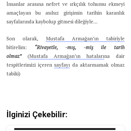
İnsanlar arasına nefret ve ırkçılık tohumu ekmeyi
amaçlayan bu asılsız girişimin tarihin karanlık
sayfalarında kaybolup gitmesi dileğiyle…
Son olarak,
Mustafa Armağan’ın tabiriyle
bitirelim:
“Rivayetle, -mış, -miş ile tarih
olmaz”
(
Mustafa Armağan’ın hataları
na dair
tespitlerimizi içeren
sayfayı
da aktarmamak olmaz
tabiki)
İlginizi Çekebilir: