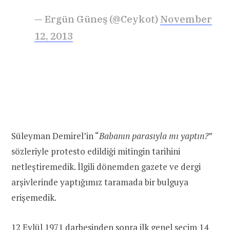
— Ergün Güneş (@Ceykot)
November
12, 2013
Süleyman Demirel’in “
Babanın parasıyla mı yaptın?
”
sözleriyle protesto edildiği mitingin tarihini
netleştiremedik. İlgili dönemden gazete ve dergi
arşivlerinde yaptığımız taramada bir bulguya
erişemedik.
12 Eylül 1971 darbesinden sonra ilk genel seçim 14