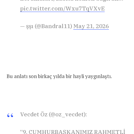
pic.twitter.com/Wxu7TqVXvE
— şşı (@Bandral11)
May 21, 2026
Bu anlatı son birkaç yılda bir hayli yaygınlaştı.
Vecdet Öz (@oz_vecdet):
“9. CUMHURBAŞKANIMIZ RAHMETLİ