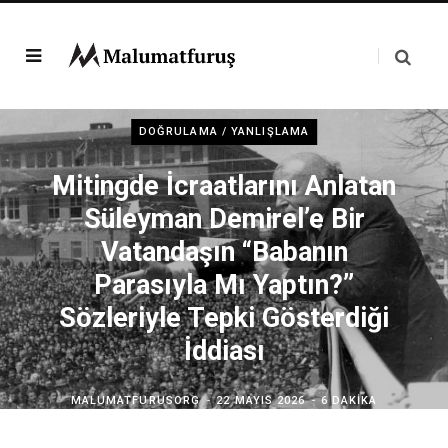
DOĞRULAMA / YANLIŞLAMA
Mitingde İcraatlarını Anlatan
Süleyman Demirel’e Bir
Vatandaşın “Babanın
Parasıyla Mı Yaptın?”
Sözleriyle Tepki Gösterdiği
İddiası
MALUMATFURUSORG
22 MAYIS 2026
6 DAKIKA