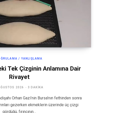
OĞRULAMA / YANLIŞLAMA
ki Tek Çizginin Anlamına Dair
Rivayet
AĞUSTOS 2026
3 DAKIKA
adişahı Orhan Gazi’nin Bursa’nın fethinden sonra
ırınları gezerken ekmeklerin üzerinde üç çizgi
gördüğü, fırıncının…