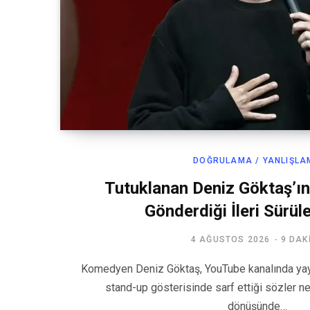
DOĞRULAMA / YANLIŞLA
Tutuklanan Deniz Göktaş’ı
Gönderdiği İleri Sürü
4 AĞUSTOS 2026
9 DAK
Komedyen Deniz Göktaş, YouTube kanalında yayın
stand-up gösterisinde sarf ettiği sözler nede
dönüşünde…