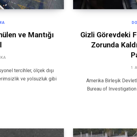
MA
D
nülen ve Mantığı
Gizli Görevdeki F
l
Zorunda Kaldı
P
IKA
1 
onel tercihler, ölçek dışı
verimsizlik ve yolsuzluk gibi
Amerika Birleşik Devlet
Bureau of Investigation