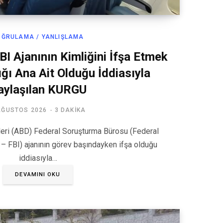
OĞRULAMA / YANLIŞLAMA
BI Ajanının Kimliğini İfşa Etmek
ğı Ana Ait Olduğu İddiasıyla
aylaşılan KURGU
AĞUSTOS 2026
3 DAKIKA
leri (ABD) Federal Soruşturma Bürosu (Federal
 – FBI) ajanının görev başındayken ifşa olduğu
iddiasıyla…
DEVAMINI OKU