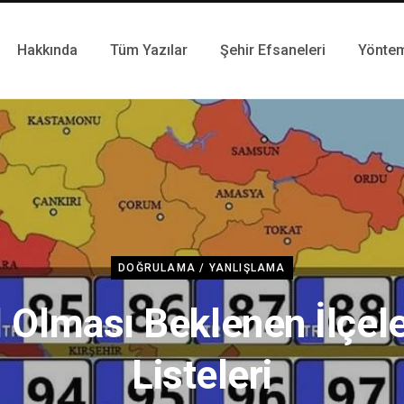
Hakkında
Tüm Yazılar
Şehir Efsaneleri
Yönte
DOĞRULAMA / YANLIŞLAMA
l Olması Beklenen İlçel
Listeleri