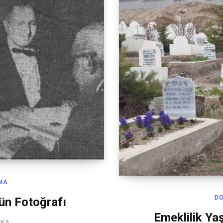
MA
D
ün Fotoğrafı
Emeklilik Ya
IKA