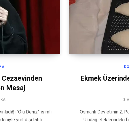
MA
D
n Cezaevinden
Ekmek Üzerinde
len Mesaj
IKA
3 
ladığı “Ölü Deniz” isimli
Osmanlı Devleti’nin 2. P
niyle yurt dışı tatili
Uludağ eteklerindeki f