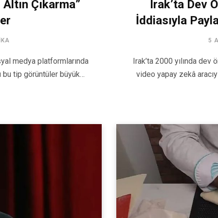
 Altın Çıkarma”
Irak’ta Dev 
er
İddiasıyla Payl
IKA
5 
osyal medya platformlarında
Irak’ta 2000 yılında dev 
u bu tip görüntüler büyük…
video yapay zekâ aracıy