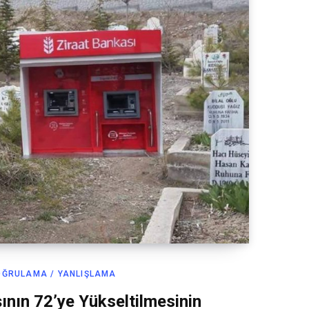
OĞRULAMA / YANLIŞLAMA
şının 72’ye Yükseltilmesinin