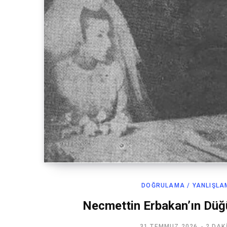
DOĞRULAMA / YANLIŞLA
Necmettin Erbakan’ın Düğ
31 TEMMUZ 2026
2 DAK