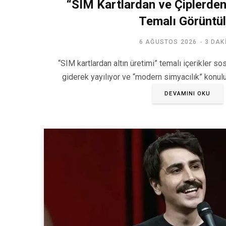
“SIM Kartlardan ve Çiplerden
Temalı Görüntül
6 AĞUSTOS 2026
3 DAK
“SIM kartlardan altın üretimi” temalı içerikler s
giderek yayılıyor ve “modern simyacılık” konul
DEVAMINI OKU