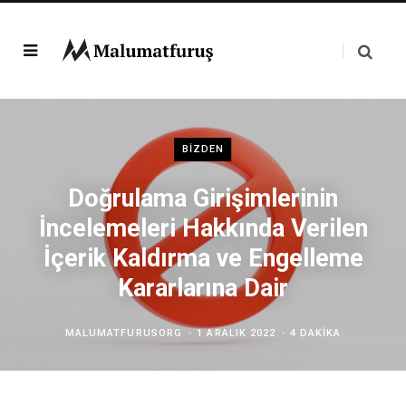
BIZDEN
Doğrulama Girişimlerinin
İncelemeleri Hakkında Verilen
İçerik Kaldırma ve Engelleme
Kararlarına Dair
MALUMATFURUSORG
1 ARALIK 2022
4 DAKIKA