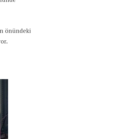
ın önündeki
or.