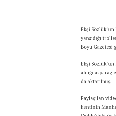
Ekşi Sözlük’ün
yansıdığı troll
Boyu Gazetesi
g
Ekşi Sözlük’ün
aldığı asparagas
da aktarılmış.
Paylaşılan vide
kentinin Manha
Cadde’deki (es