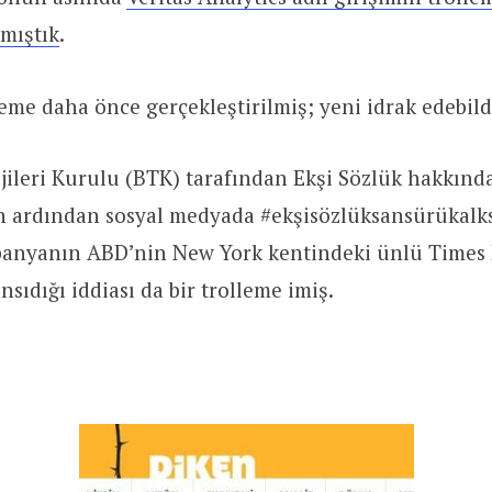
mıştık
.
leme daha önce gerçekleştirilmiş; yeni idrak edebild
jileri Kurulu (BTK) tarafından Ekşi Sözlük hakkında
n ardından sosyal medyada #ekşisözlüksansürükalks
panyanın ABD’nin New York kentindeki ünlü Times
nsıdığı iddiası da bir trolleme imiş.