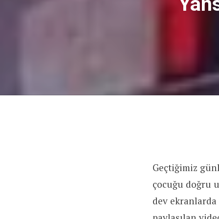
Yans
Geçtiğimiz günl
çocuğu doğru uz
dev ekranlarda 
paylaşılan vid