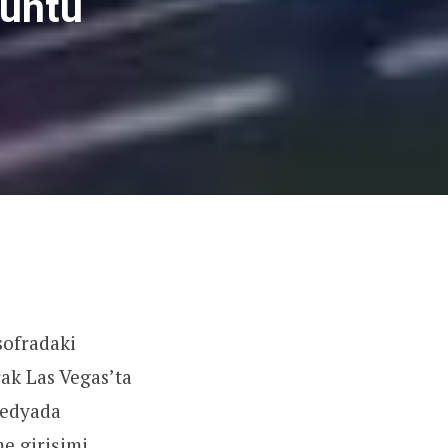
rüntü
sofradaki
ak Las Vegas’ta
medyada
me girişimi