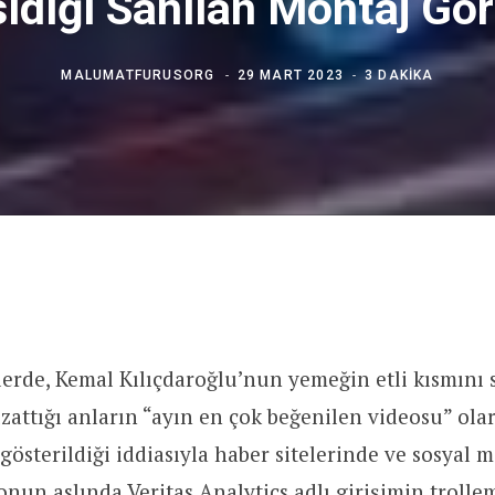
ıdığı Sanılan Montaj Gö
MALUMATFURUSORG
29 MART 2023
3 DAKIKA
erde, Kemal Kılıçdaroğlu’nun yemeğin etli kısmını 
attığı anların “ayın en çok beğenilen videosu” olar
gösterildiği iddiasıyla haber sitelerinde ve sosyal 
eonun aslında
Veritas Analytics adlı girişimin trolle