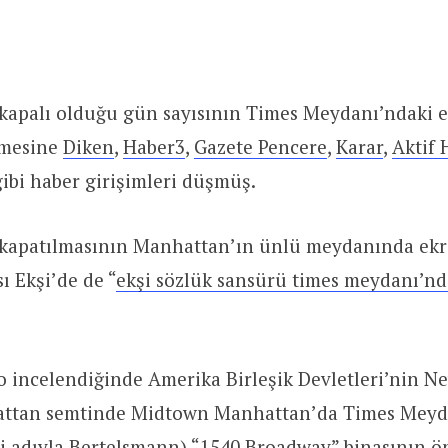
 kapalı olduğu gün sayısının Times Meydanı’ndaki 
emesine
Diken
,
Haber3
,
Gazete Pencere
,
Karar
,
Aktif 
ibi haber girişimleri düşmüş.
 kapatılmasının Manhattan’ın ünlü meydanında ekr
ı Ekşi’de de “
ekşi sözlük sansürü times meydanı’nd
o incelendiğinde Amerika Birleşik Devletleri’nin N
ttan semtinde Midtown Manhattan’da Times Meyda
ki adıyla Bertelsmann) “1540 Broadway” binasının 