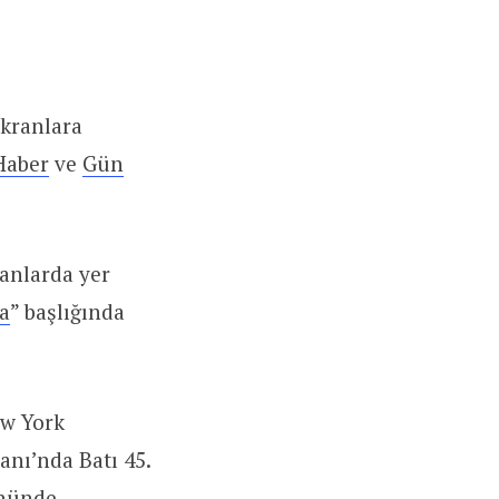
ekranlara
Haber
ve
Gün
anlarda yer
a
” başlığında
ew York
nı’nda Batı 45.
önünde