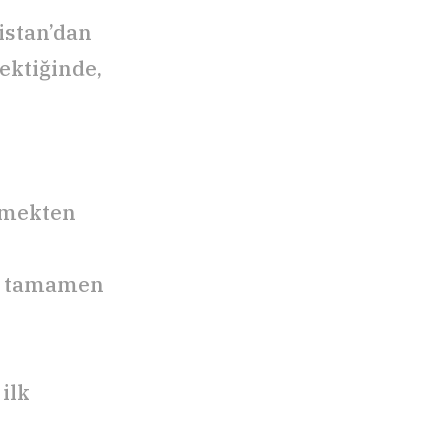
distan’dan
ektiğinde,
rmekten
in tamamen
 ilk