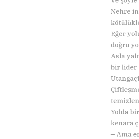
Ve şöyle
Nehre in
kötülükl
Eğer yol
doğru yol
Asla yal
bir lider
Utangaçt
Çiftleşm
temizleni
Yolda bi
kenara 
━ Ama en