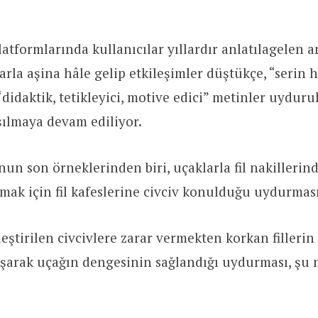
atformlarında kullanıcılar yıllardır anlatılagelen a
arla aşina hâle gelip etkileşimler düştükçe, “serin 
didaktik, tetikleyici, motive edici” metinler uyduru
şılmaya devam ediliyor.
un son örneklerinden biri, uçaklarla fil nakillerin
mak için fil kafeslerine civciv konulduğu uydurması
eştirilen civcivlere zarar vermekten korkan fillerin 
şarak uçağın dengesinin sağlandığı uydurması, şu 