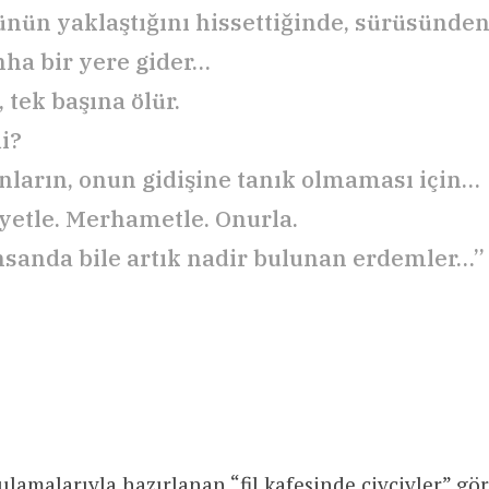
ünün yaklaştığını hissettiğinde, sürüsünden 
nha bir yere gider…
 tek başına ölür.
i?
nların, onun gidişine tanık olmaması için…
etle. Merhametle. Onurla.
nsanda bile artık nadir bulunan erdemler…”
lamalarıyla hazırlanan “fil kafesinde civcivler” gör