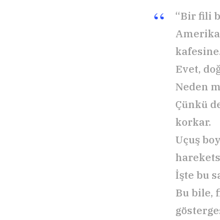
“Bir fil
Amerika 
kafesine…
Evet, do
Neden m
Çünkü de
korkar.
Uçuş boy
hareketsi
İşte bu 
Bu bile, 
gösterges