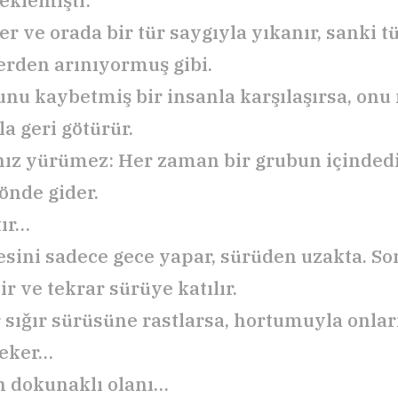
 eklemişti:
er ve orada bir tür saygıyla yıkanır, sanki 
erden arınıyormuş gibi.
unu kaybetmiş bir insanla karşılaşırsa, onu
a geri götürür.
nız yürümez: Her zaman bir grubun içinded
 önde gider.
ır…
esini sadece gece yapar, sürüden uzakta. So
r ve tekrar sürüye katılır.
r sığır sürüsüne rastlarsa, hortumuyla onla
çeker…
 dokunaklı olanı…