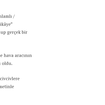
nlamlı /
hikâye”
lup gerçek bir
de hava aracının
 oldu.
civcivlere
metinle