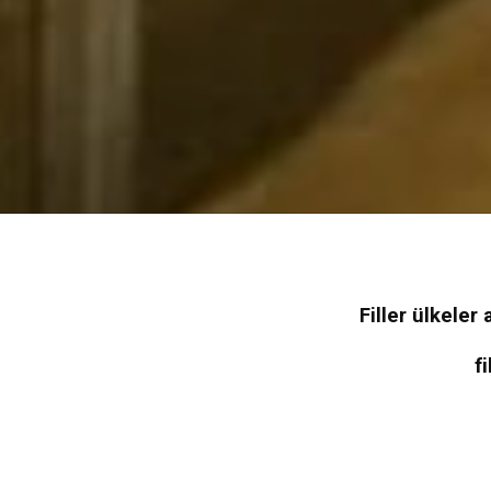
Filler ülkele
f