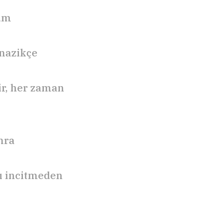
tüm
 nazikçe
ir, her zaman
nra
rı incitmeden