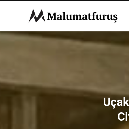
Uçakl
Ci