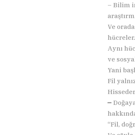
– Bilim 
araştırm
Ve orada 
hücreler
Aynı hüc
ve sosya
Yani baş
Fil yaln
Hisseder,
━ Doğaya
hakkında
“Fil, doğ