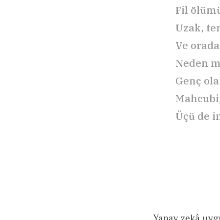
Fil ölüm
Uzak, te
Ve orada,
Neden m
Genç ola
Mahcubiy
Üçü de i
Yapay zekâ uygu