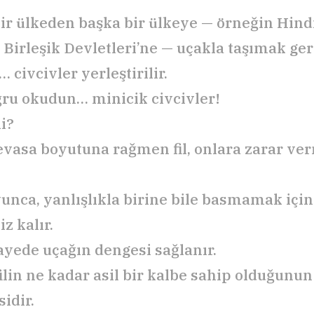
i bir ülkeden başka bir ülkeye — örneğin Hin
Birleşik Devletleri’ne — uçakla taşımak ger
 civcivler yerleştirilir.
ğru okudun… minicik civcivler!
i?
vasa boyutuna rağmen fil, onlara zarar ve
unca, yanlışlıkla birine bile basmamak iç
z kalır.
sayede uçağın dengesi sağlanır.
filin ne kadar asil bir kalbe sahip olduğunun
idir.