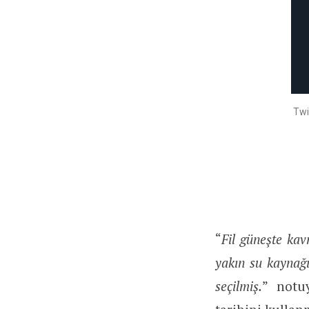
Twit
“
Fil güneşte kav
yakın su kaynağı
seçilmiş.
” notu