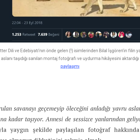
ter Dili ve Edebiyatı’nın önde gelen (!) isimlerinden Bilal İşgören’in filin 
aslanı taşıdığı sanılan montaj fotoğrafı ve uydurma hikâyesini aktardığı
paylaşımı
rulan savanayı geçemeyip öleceğini anladığı yavru asl
na kadar taşıyor. Annesi de sessizce yanlarından geliyor
yla yaygın şekilde paylaşılan fotoğraf hakkınd