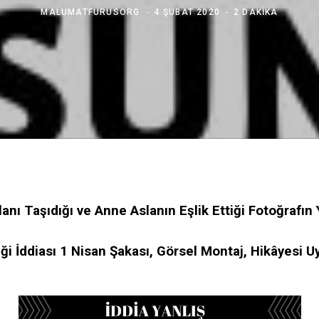
MALUMATFURUSORG
4 ŞUBAT 2020
2 DAKIKA
lanı Taşıdığı ve Anne Aslanın Eşlik Ettiği Fotoğrafın 
iği İddiası 1 Nisan Şakası, Görsel Montaj, Hikâyesi 