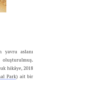
n yavru aslanı
a oluşturulmuş.
uk hikâye, 2018
al Park
) ait bir