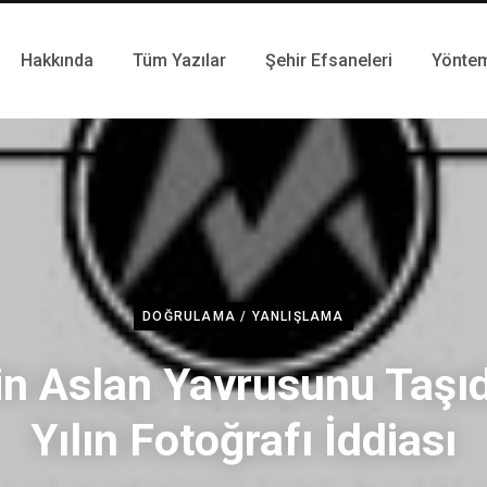
Hakkında
Tüm Yazılar
Şehir Efsaneleri
Yönte
DOĞRULAMA / YANLIŞLAMA
lin Aslan Yavrusunu Taşıd
Yılın Fotoğrafı İddiası