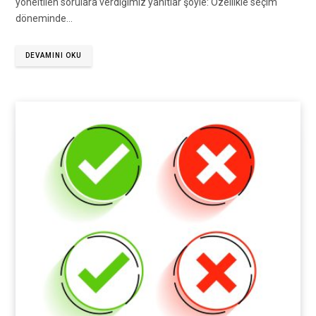
yöneltilen sorulara verdiğimiz yanıtlar şöyle: Özellikle seçim
döneminde…
DEVAMINI OKU