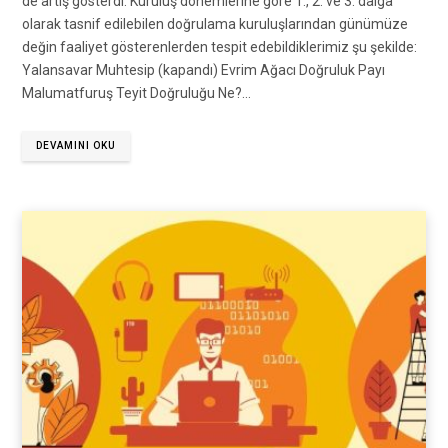
de artış gösterdi. Kuruluş dönemlerine göre 1., 2. ve 3. dalga
olarak tasnif edilebilen doğrulama kuruluşlarından günümüze
değin faaliyet gösterenlerden tespit edebildiklerimiz şu şekilde:
Yalansavar Muhtesip (kapandı) Evrim Ağacı Doğruluk Payı
Malumatfuruş Teyit Doğruluğu Ne?…
DEVAMINI OKU