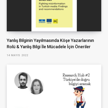
Yanlış Bilginin Yayılmasında Köşe Yazarlarının
Rolü & Yanlış Bilgi İle Mücadele İçin Öneriler
14 MAYIS 2022