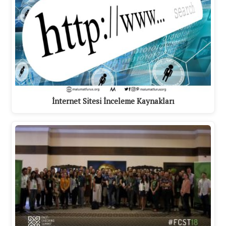
İnternet Sitesi İnceleme Kaynakları