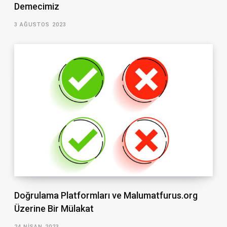
Demecimiz
3 AĞUSTOS 2023
Doğrulama Platformları ve Malumatfurus.org
Üzerine Bir Mülakat
24 NISAN 2023