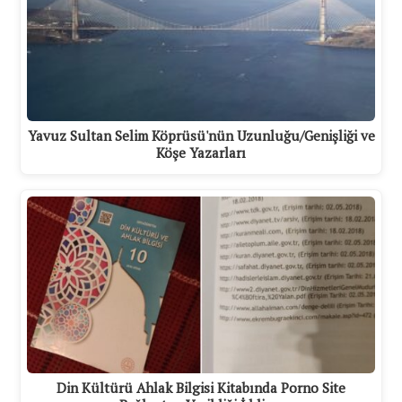
Yavuz Sultan Selim Köprüsü'nün Uzunluğu/Genişliği ve
Köşe Yazarları
Din Kültürü Ahlak Bilgisi Kitabında Porno Site