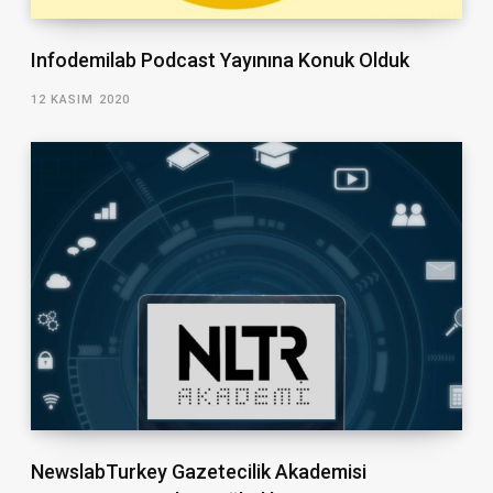
Infodemilab Podcast Yayınına Konuk Olduk
12 KASIM 2020
NewslabTurkey Gazetecilik Akademisi