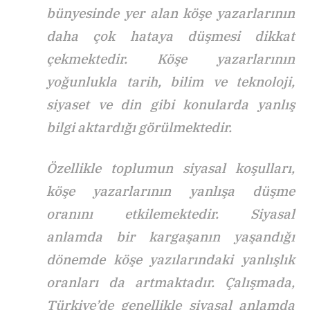
bünyesinde yer alan köşe yazarlarının
daha çok hataya düşmesi dikkat
çekmektedir. Köşe yazarlarının
yoğunlukla tarih, bilim ve teknoloji,
siyaset ve din gibi konularda yanlış
bilgi aktardığı görülmektedir.
Özellikle toplumun siyasal koşulları,
köşe yazarlarının yanlışa düşme
oranını etkilemektedir. Siyasal
anlamda bir kargaşanın yaşandığı
dönemde köşe yazılarındaki yanlışlık
oranları da artmaktadır. Çalışmada,
Türkiye’de genellikle siyasal anlamda