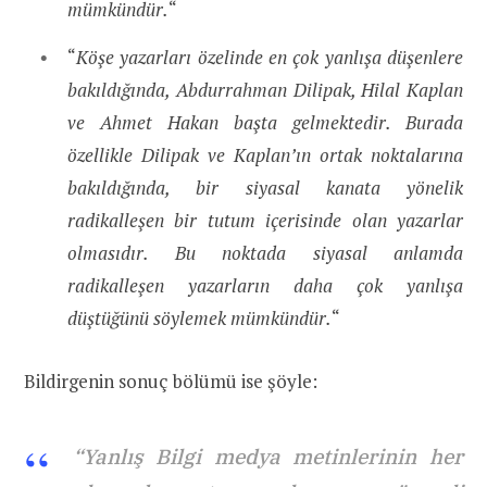
mümkündür.
“
“
Köşe yazarları özelinde en çok yanlışa düşenlere
bakıldığında, Abdurrahman Dilipak, Hilal Kaplan
ve Ahmet Hakan başta gelmektedir. Burada
özellikle Dilipak ve Kaplan’ın ortak noktalarına
bakıldığında, bir siyasal kanata yönelik
radikalleşen bir tutum içerisinde olan yazarlar
olmasıdır. Bu noktada siyasal anlamda
radikalleşen yazarların daha çok yanlışa
düştüğünü söylemek mümkündür.
“
Bildirgenin sonuç bölümü ise şöyle:
“Yanlış Bilgi medya metinlerinin her