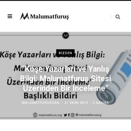
BIZDEN
“Köşe Yazarları ve Yanlış
Bilgi: Malumatfuruş Sitesi
Üzerinden Bir İnceleme”
MALUMATFURUSORG
27 EKIM 2019
3 DAKIKA