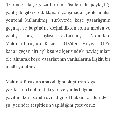
üzerinden köşe yazarlarının köşelerinde paylaştığı
yanlış bilgilere odaklanan çalışmada içerik analizi
yöntemi kullanılmış. Türkiye’de köşe yazarlığının
geçmişi ve bugününe değinildikten sonra medya ve
yanlış bilgi ilişkisi aktarılmış. Ardından,
Malumatfuruş’un Kasım 2018’den Mayıs 2019’a
kadar geçen altı aylık süreç içerisindeki paylaşımları
ele alınarak köşe yazarlarının yanlışlarına ilişkin bir
analiz yapılmış.
Malumatfuruş’un ana odağını oluşturan köşe
yazılarının toplumdaki yeri ve yanlış bilginin
yayılımı konusunda oynadığı rol hakkında bildiride
şu (yerinde) tespitlerin yapıldığını görüyoruz: