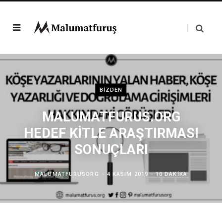
BIZDEN
MALUMATFURUS.ORG
HEDEF KİTLE ARAŞTIRMASI
SONUÇLARI
MALUMATFURUSORG
4 KASIM 2019
10 DAKIKA