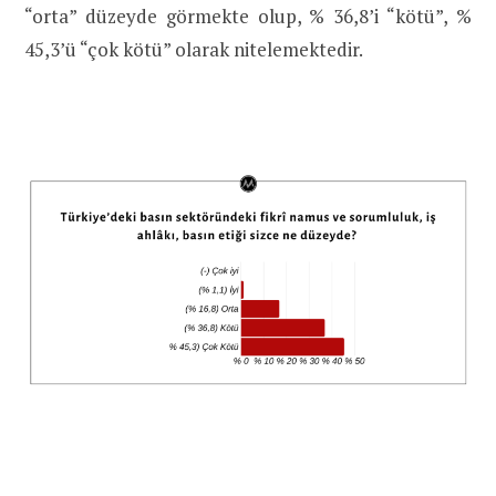
“orta” düzeyde görmekte olup, % 36,8’i “kötü”, %
45,3’ü “çok kötü” olarak nitelemektedir.