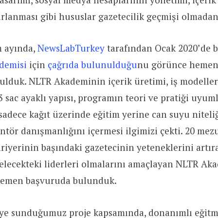
ırlanması gibi hususlar gazetecilik geçmişi olmada
m ayında,
NewsLabTurkey
tarafından Ocak 2020’de 
ademisi
için
çağrıda bulunulduğu
nu görünce hemen
yulduk.
NLTR Akademinin içerik üretimi, iş modeller
3 sac ayaklı yapısı, programın teori ve pratiği uyum
adece kağıt üzerinde eğitim yerine can suyu niteli
ntör danışmanlığını içermesi ilgimizi çekti.
20 mezu
ariyerinin başındaki gazetecinin yeteneklerini artır
elecekteki liderleri olmalarını amaçlayan NLTR Ak
emen başvuruda bulunduk.
e sunduğumuz proje kapsamında, donanımlı eğitm