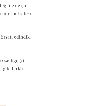
teği ile de şu
 internet sitesi
ırsatı edindik.
zelliği, (i)
 gibi farklı