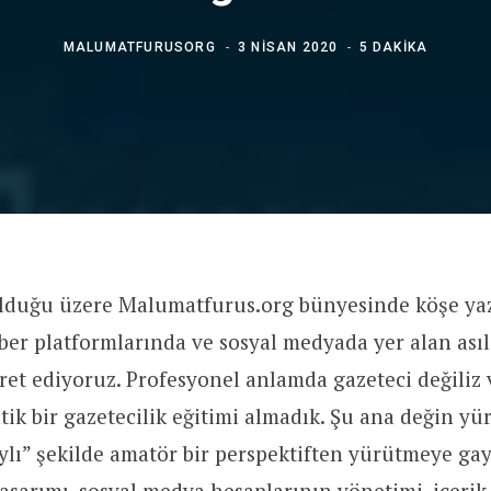
MALUMATFURUSORG
3 NISAN 2020
5 DAKIKA
lduğu üzere Malumatfurus.org bünyesinde köşe yaz
er platformlarında ve sosyal medyada yer alan asıls
et ediyoruz. Profesyonel anlamda gazeteci değiliz 
atik bir gazetecilik eğitimi almadık. Şu ana değin 
aylı” şekilde amatör bir perspektiften yürütmeye gayr
tasarımı, sosyal medya hesaplarının yönetimi, içerik