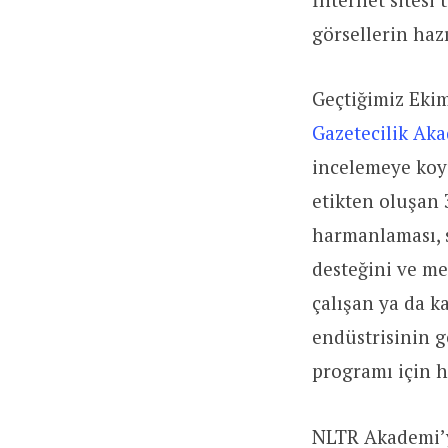
görsellerin haz
Geçtiğimiz Eki
Gazetecilik Ak
incelemeye ko
etikten oluşan 
harmanlaması, s
desteğini ve me
çalışan ya da k
endüstrisinin g
programı için
h
NLTR Akademi’y