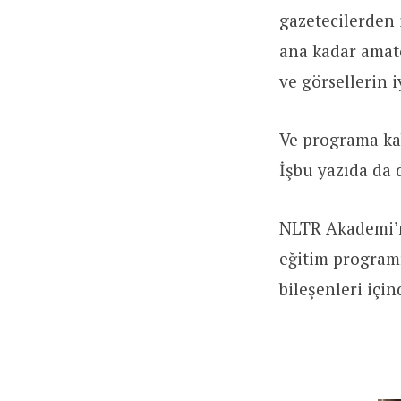
gazetecilerden i
ana kadar amatö
ve görsellerin i
Ve programa kab
İşbu yazıda da 
NLTR Akademi’ni
eğitim programı 
bileşenleri içi