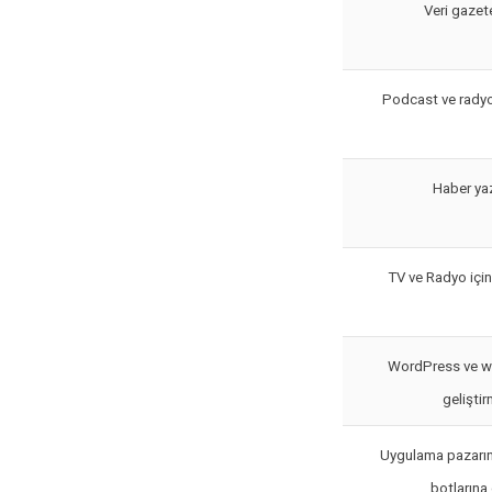
Veri gazete
Podcast ve radyo
Haber ya
TV ve Radyo içi
WordPress ve w
gelişti
Uygulama pazarın
botlarına 