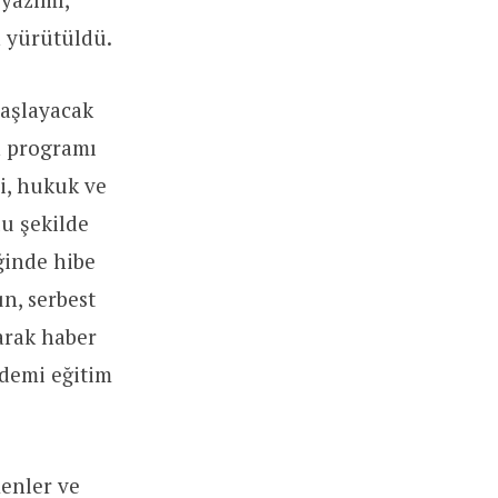
n yürütüldü.
başlayacak
 programı
i, hukuk ve
lu şekilde
ğinde hibe
n, serbest
arak haber
ademi eğitim
enler ve