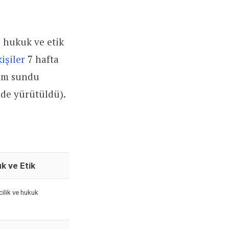
) hukuk ve etik
işiler
7 hafta
tim sundu
nde yürütüldü).
k ve Etik
ilik ve hukuk