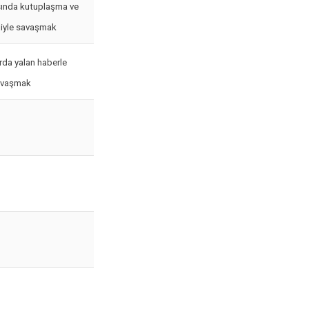
ında kutuplaşma ve
iliyle savaşmak
rda yalan haberle
avaşmak