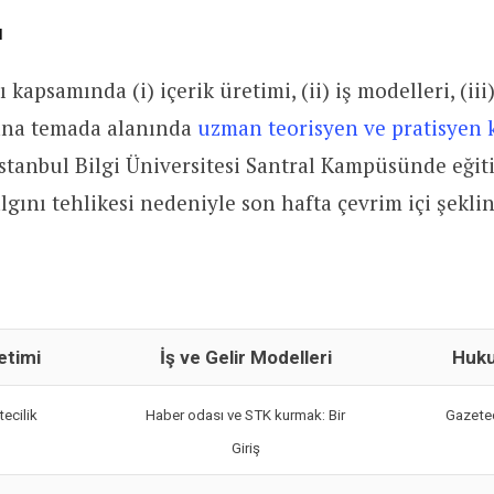
ı
kapsamında (i) içerik üretimi, (ii) iş modelleri, (iii
ana temada alanında
uzman teorisyen ve pratisyen k
stanbul Bilgi Üniversitesi Santral Kampüsünde eği
lgını tehlikesi nedeniyle son hafta çevrim içi şekli
etimi
İş ve Gelir Modelleri
Huku
ecilik
Haber odası ve STK kurmak: Bir
Gazetec
Giriş