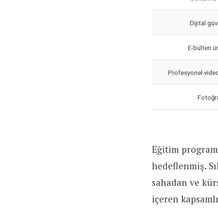
Dijital güv
E-bülten ü
Profesyonel vide
Fotoğr
Eğitim programı
hedeflenmiş. Sık
sahadan ve kür
içeren kapsaml