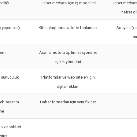
ciliği
Haber medyası için iş modelleri
Haber medyas
nefret d
 yapımcılığı
Kitle oluşturma ve kitle fonlaması
Sosyal ağla
s
zımı
Arama motoru optimizasyonu ve
içerik yönetimi
n sunuculuk
Platformlar ve web siteleri için
dijital reklam
eb tasarım
Haber formatları için yeni fikirler
rme
a ve sohbet
giriş