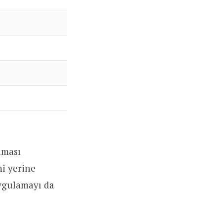
lması
mi yerine
uygulamayı da