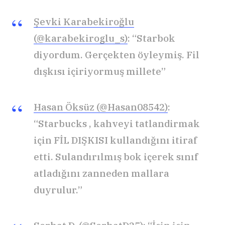
Şevki Karabekiroğlu
(@karabekiroglu_s)
: “Starbok
diyordum. Gerçekten öyleymiş. Fil
dışkısı içiriyormuş millete”
Hasan Öksüz (@Hasan08542)
:
“Starbucks , kahveyi tatlandirmak
için FİL DIŞKISI kullandığını itiraf
etti. Sulandırılmış bok içerek sınıf
atladığını zanneden mallara
duyrulur.”