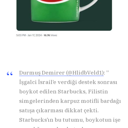
Durmuş Demirer (@HlidbVeld1)
: ”
İşgalci İsrail’e verdiği destek sonrası
boykot edilen Starbucks, Filistin
simgelerinden karpuz motifli bardağı
satışa çıkarması dikkat çekti.
Starbucks’ın bu tutumu, boykotun işe