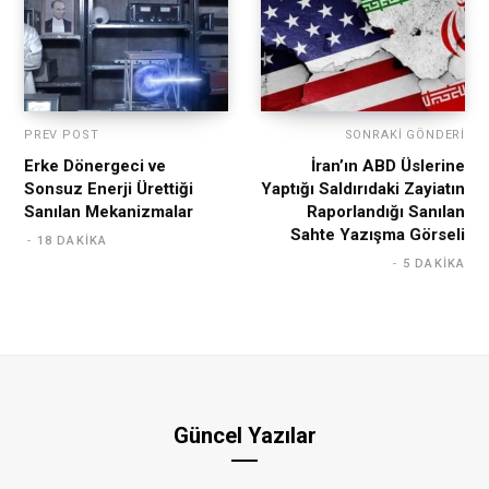
PREV POST
SONRAKI GÖNDERI
Erke Dönergeci ve
İran’ın ABD Üslerine
Sonsuz Enerji Ürettiği
Yaptığı Saldırıdaki Zayiatın
Sanılan Mekanizmalar
Raporlandığı Sanılan
Sahte Yazışma Görseli
18 DAKIKA
5 DAKIKA
Güncel Yazılar