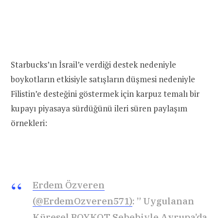
Starbucks’ın İsrail’e verdiği destek nedeniyle
boykotların etkisiyle satışların düşmesi nedeniyle
Filistin’e desteğini göstermek için karpuz temalı bir
kupayı piyasaya sürdüğünü ileri süren paylaşım
örnekleri:
Erdem Özveren
(@ErdemOzveren571)
: ” Uygulanan
Küresel BOYKOT Sebebiyle Avrupa’da