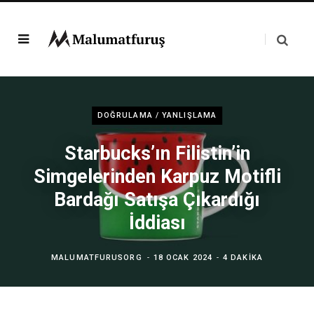
DOĞRULAMA / YANLIŞLAMA
Starbucks’ın Filistin’in
Simgelerinden Karpuz Motifli
Bardağı Satışa Çıkardığı
İddiası
MALUMATFURUSORG
18 OCAK 2024
4 DAKIKA