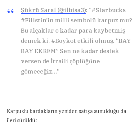
Şükrü Saral (@ilbisa3)
: “#Starbucks
#Filistin’in milli sembolü karpuz mu?
Bu alçaklar o kadar para kaybetmiş
demek ki. #Boykot etkili olmuş. “BAY
BAY EKREM” Sen ne kadar destek
versen de İtraili çöplüğüne
gömeceğiz…”
Karpuzlu bardakların yeniden satışa sunulduğu da
ileri sürüldü: