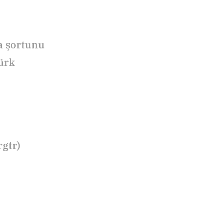
 şortunu
Türk
gtr)