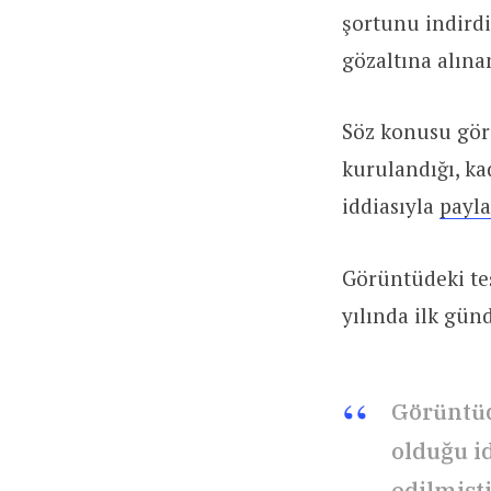
şortunu indirdi
gözaltına alına
Söz konusu görü
kurulandığı, ka
iddiasıyla
payla
Görüntüdeki teş
yılında ilk gü
Görüntüd
olduğu i
edilmişt