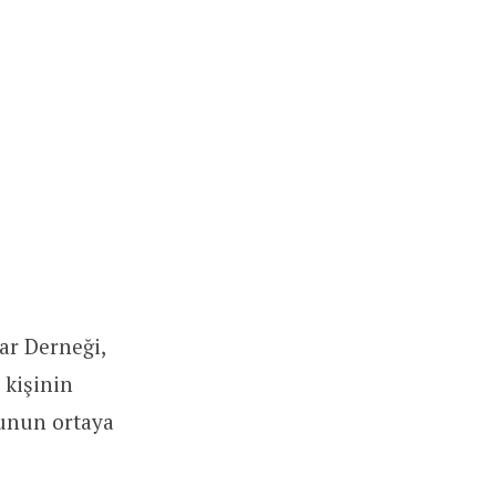
lar Derneği,
 kişinin
ğunun ortaya