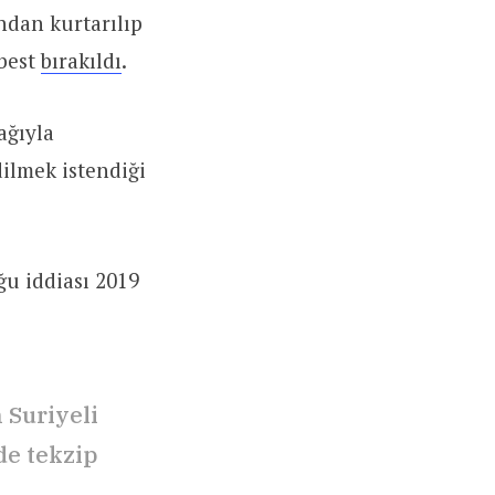
ından kurtarılıp
rbest
bırakıldı
.
ağıyla
dilmek istendiği
ğu iddiası 2019
 Suriyeli
de tekzip