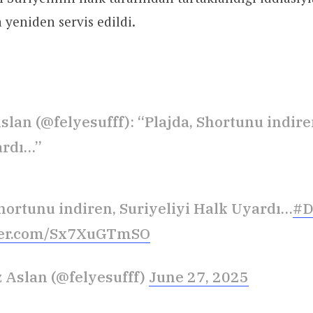
 yeniden servis edildi.
slan (@felyesufff): “Plajda, Shortunu indiren
ardı…”
Shortunu indiren, Suriyeliyi Halk Uyardı…
#D
tter.com/Sx7XuGTmSO
 Aslan (@felyesufff)
June 27, 2025