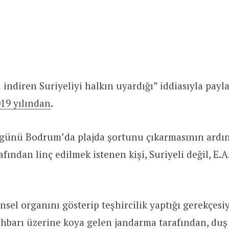
 indiren Suriyeliyi halkın uyardığı” iddiasıyla payl
19 yılından
.
 günü Bodrum’da plajda şortunu çıkarmasının ardı
fından linç edilmek istenen kişi, Suriyeli değil, E.A.
sel organını gösterip teşhircilik yaptığı gerekçesi
ihbarı üzerine koya gelen jandarma tarafından, duş