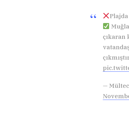
Plajda
Muğla
çıkaran k
vatandaş
çıkmıştır
pic.twi
— Mültec
Novembe