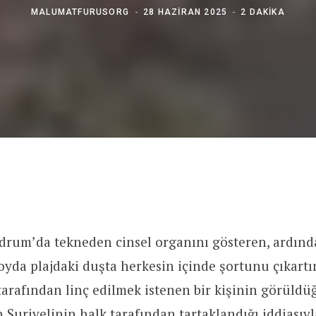
MALUMATFURUSORG
28 HAZIRAN 2025
2 DAKIKA
odrum’da tekneden cinsel organını gösteren, ardın
koyda plajdaki duşta herkesin içinde şortunu çıkartı
tarafından linç edilmek istenen bir kişinin görüldüğ
 Suriyelinin halk tarafından tartaklandığı iddiasıy