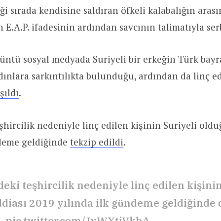
ği sırada kendisine saldıran öfkeli kalabalığın aras
n E.A.P. ifadesinin ardından savcının talimatıyla se
ntü sosyal medyada Suriyeli bir erkeğin Türk bayr
dınlara sarkıntılıkta bulunduğu, ardından da linç e
şıldı
.
hircilik nedeniyle linç edilen kişinin Suriyeli oldu
ndeme geldiğinde
tekzip edildi
.
eki teşhircilik nedeniyle linç edilen kişinin
ddiası 2019 yılında ilk gündeme geldiğinde 
i.
pic.twitter.com/JvWXtjVkbA