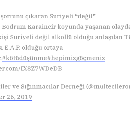
 şortunu çıkaran Suriyeli ❝değil❞
 Bodrum Karaincir koyunda yaşanan olayda
işi Suriyeli değil alkollü olduğu anlaşılan 
ı E.A.P. olduğu ortaya
.
#kötüdüşünme
#hepimizgöçmeniz
tter.com/IX8Z7WDeDB
iler ve Sığınmacılar Derneği (@multecileror
r 26, 2019