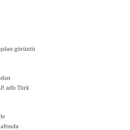
aşılan görüntü
ndan
P. adlı Türk
yle
 altında