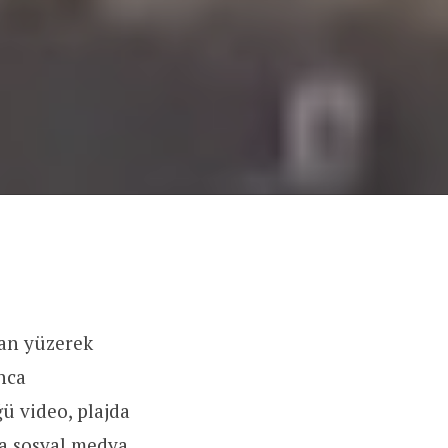
dan yüzerek
nca
ü video, plajda
la sosyal medya