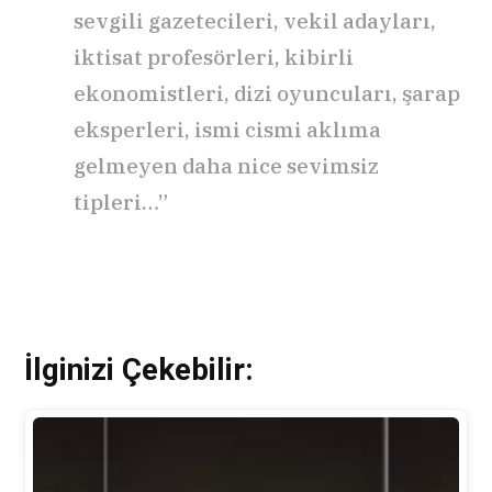
sevgili gazetecileri, vekil adayları,
iktisat profesörleri, kibirli
ekonomistleri, dizi oyuncuları, şarap
eksperleri, ismi cismi aklıma
gelmeyen daha nice sevimsiz
tipleri…”
İlginizi Çekebilir: