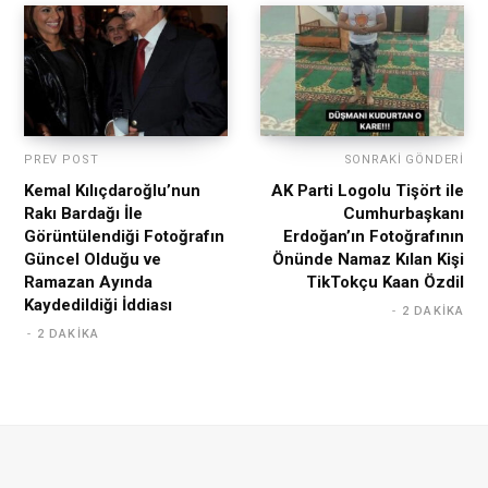
PREV POST
SONRAKI GÖNDERI
Kemal Kılıçdaroğlu’nun
AK Parti Logolu Tişört ile
Rakı Bardağı İle
Cumhurbaşkanı
Görüntülendiği Fotoğrafın
Erdoğan’ın Fotoğrafının
Güncel Olduğu ve
Önünde Namaz Kılan Kişi
Ramazan Ayında
TikTokçu Kaan Özdil
Kaydedildiği İddiası
2 DAKIKA
2 DAKIKA