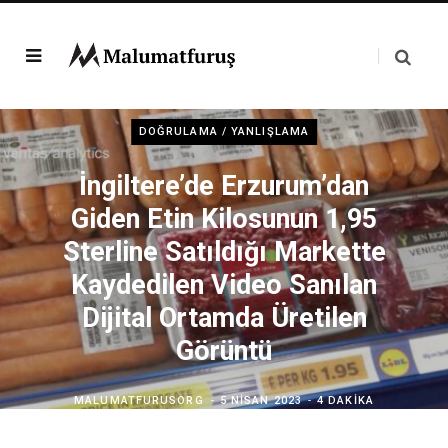
DOĞRULAMA / YANLIŞLAMA
İngiltere’de Erzurum’dan
Giden Etin Kilosunun 1,95
Sterline Satıldığı Markette
Kaydedilen Video Sanılan
Dijital Ortamda Üretilen
Görüntü
MALUMATFURUSORG
5 NISAN 2023
4 DAKIKA