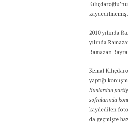
Kılıçdaroğlu’nu
kaydedilmemiş.
2010 yılında Ra
yılında Ramazan
Ramazan Bayram
Kemal Kılıçdar
yaptığı konuşm
Bunlardan partiy
sofralarında kon
kaydedilen foto
da geçmişte baz