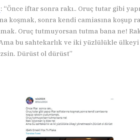
4
: “Önce iftar sonra rakı.. Oruç tutar gibi yapı
ına koşmak, sonra kendi camiasına koşup ra
ak. Oruç tutmuyorsan tutma bana ne! Rakı
 Ama bu sahtekarlık ve iki yüzlülükle ülkeyi
sin. Dürüst ol dürüst”