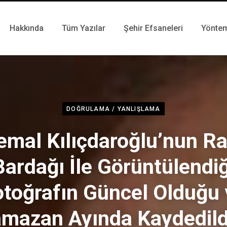
Hakkında
Tüm Yazılar
Şehir Efsaneleri
Yönte
DOĞRULAMA / YANLIŞLAMA
emal Kılıçdaroğlu’nun Ra
Bardağı İle Görüntülendiğ
otoğrafın Güncel Olduğu 
mazan Ayında Kaydedild