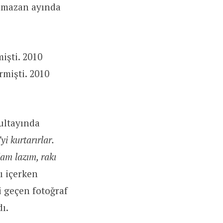
Ramazan ayında
işti. 2010
rmişti. 2010
ultayında
yi kurtarırlar.
dam lazım, rakı
ı içerken
i geçen fotoğraf
ı.