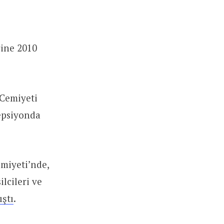
rine 2010
 Cemiyeti
epsiyonda
miyeti’nde,
lcileri ve
ıştı
.