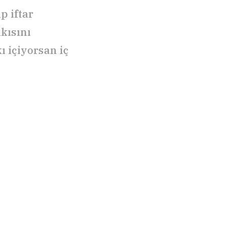
p iftar
kısını
 içiyorsan iç