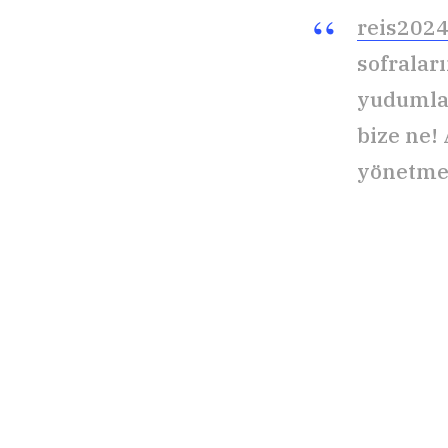
reis202
sofralar
yudumlam
bize ne!
yönetmez