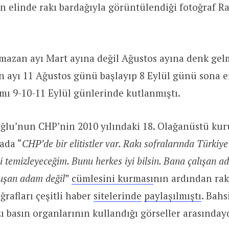
n elinde rakı bardağıyla görüntülendiği fotoğraf 
mazan ayı Mart ayına değil Ağustos ayına denk gelm
 ayı 11 Ağustos günü başlayıp 8 Eylül günü sona e
ı 9-10-11 Eylül günlerinde kutlanmıştı.
oğlu’nun CHP’nin 2010 yılındaki 18. Olağanüstü kur
ada “
CHP’de bir elitistler var. Rakı sofralarında Türkiye’
i temizleyeceğim. Bunu herkes iyi bilsin. Bana çalışan a
uşan adam değil
”
cümlesini kurması
nın ardından rak
ğrafları çeşitli haber
sitelerinde
paylaşılmıştı
. Bahs
ı basın organlarının kullandığı görseller arasındayd