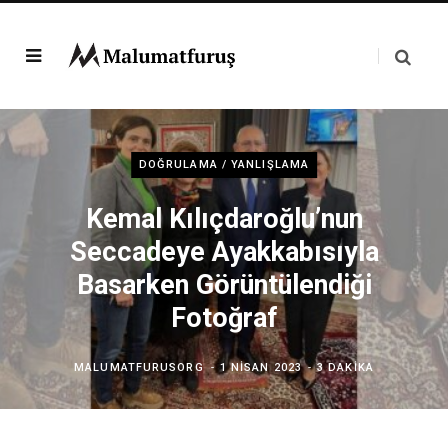
DOĞRULAMA / YANLIŞLAMA
Kemal Kılıçdaroğlu’nun
Seccadeye Ayakkabısıyla
Basarken Görüntülendiği
Fotoğraf
MALUMATFURUSORG
1 NISAN 2023
3 DAKIKA