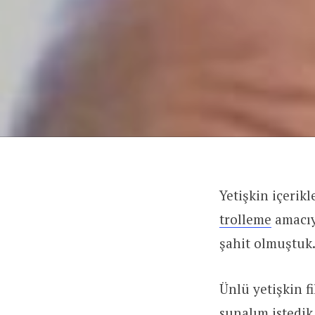
Yetişkin içerik
trolleme
amacıy
şahit olmuştuk
Ünlü yetişkin f
sunalım istedik