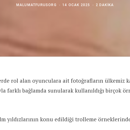
MALUMATFURUSORG
14 OCAK 2025
2 DAKIKA
lerde rol alan oyunculara ait fotoğrafların ülkemi
la farklı bağlamda sunularak kullanıldığı birçok ö
.
ilm yıldızlarının konu edildiği trolleme örneklerind
.