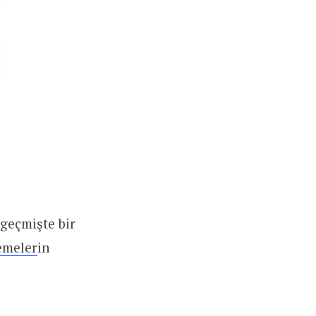
, geçmişte bir
emeler
in