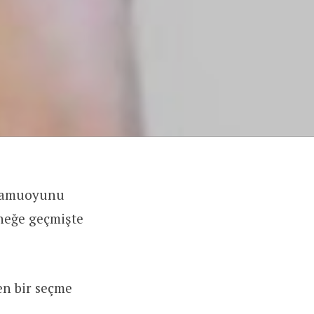
z kamuoyunu
rneğe geçmişte
en bir seçme