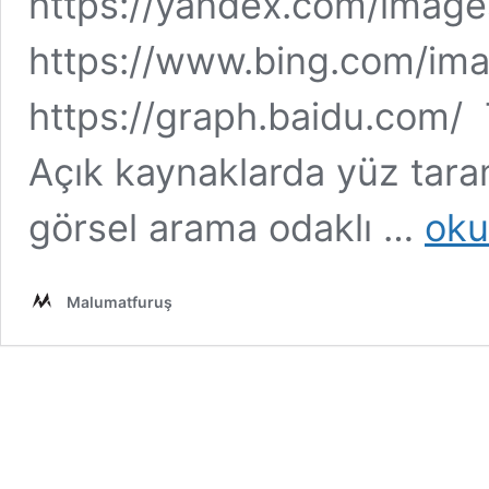
https://yandex.com/image
https://www.bing.com/im
https://graph.baidu.com/ 
Açık kaynaklarda yüz taram
Arama
görsel arama odaklı …
oku
Motorlar
Yüz
Tarama
Malumatfuruş
Nasıl
Yapılabili