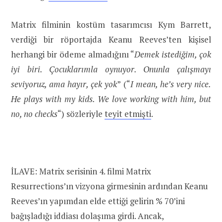
Matrix filminin kostüm tasarımcısı Kym Barrett,
verdiği bir röportajda Keanu Reeves’ten kişisel
herhangi bir ödeme almadığını “
Demek istediğim, çok
iyi biri. Çocuklarımla oynuyor. Onunla çalışmayı
seviyoruz, ama hayır, çek yok
” (“
I mean, he’s very nice.
He plays with my kids. We love working with him, but
no, no checks
“) sözleriyle
teyit etmişti
.
İLAVE: Matrix serisinin 4. filmi Matrix
Resurrections’ın vizyona girmesinin ardından Keanu
Reeves’ın yapımdan elde ettiği gelirin % 70’ini
bağışladığı iddiası dolaşıma girdi. Ancak,