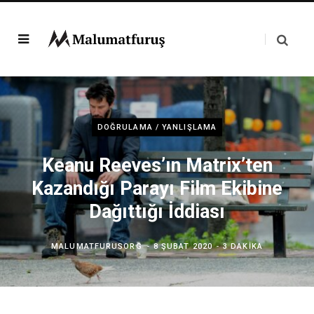
DOĞRULAMA / YANLIŞLAMA
Keanu Reeves’ın Matrix’ten
Kazandığı Parayı Film Ekibine
Dağıttığı İddiası
MALUMATFURUSORG
8 ŞUBAT 2020
3 DAKIKA