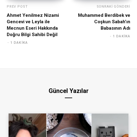
PREV POST
SONRAKI GÖNDERI
Ahmet Yenilmez Nizami
Muhammed Berdibek ve
Gencevi ve Leyla ile
Coşkun Sabah’ın
Mecnun Eseri Hakkında
Babasının Adı
Doğru Bilgi Sahibi Değil
1 DAKIKA
1 DAKIKA
Güncel Yazılar