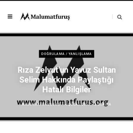
DOĞRULAMA / YANLIŞLAMA
Rıza Zelyut’un Yavuz Sultan
Selim Hakkında Paylaştığı
Hatalı Bilgiler
MALUMATFURUSORG
4 ŞUBAT 2017
3 DAKIKA