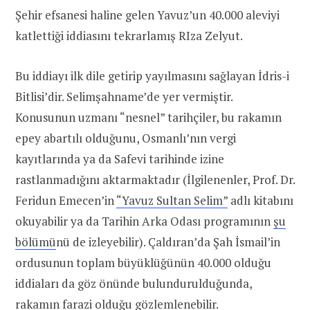
Şehir efsanesi haline gelen Yavuz’un 40.000 aleviyi
katlettiği iddiasını tekrarlamış RIza Zelyut.
Bu iddiayı ilk dile getirip yayılmasını sağlayan İdris-i
Bitlisi’dir. Selimşahname’de yer vermiştir.
Konusunun uzmanı “nesnel” tarihçiler, bu rakamın
epey abartılı olduğunu, Osmanlı’nın vergi
kayıtlarında ya da Safevi tarihinde izine
rastlanmadığını aktarmaktadır (İlgilenenler, Prof. Dr.
Feridun Emecen’in
“Yavuz Sultan Selim”
adlı kitabını
okuyabilir ya da Tarihin Arka Odası programının
şu
bölümü
nü de izleyebilir). Çaldıran’da Şah İsmail’in
ordusunun toplam büyüklüğünün 40.000 olduğu
iddiaları da göz önünde bulundurulduğunda,
rakamın farazi olduğu gözlemlenebilir.