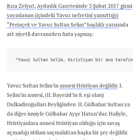
Rıza Zelyut
,
Aydınlık Gazetesinde 3 Şubat 2017 günü
yayınlanan (içindeki Yavuz nefretini yansıttığı)
“Perinçek ve Yavuz Sultan Selim” başlıklı yazısı
nda
art niyetli davranırken hata yapmış:
"Yavuz Sultan Selim, Hıristiyan bir ana tarafında
Yavuz Sultan Selim’in
annesi Hristiyan değildir
. I.
Selim’in annesi, (II. Bayezid’in 8. eşi olan)
Dulkadiroğulları Beyliğinden II. Gülbahar Sultan ya
da diğer ismiyle Gülbahar Ayşe Hatun’dur. Haliyle,
Hristiyanlara annesi Hristiyan olduğu için savaş
açmadığı iddiası saçmalıktan başka bir şey değildir.