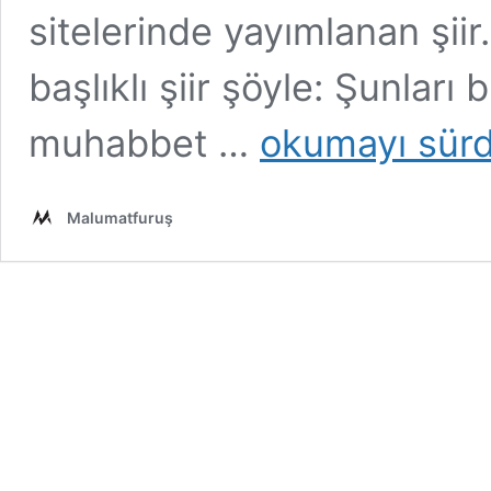
sitelerinde yayımlanan şiir
başlıklı şiir şöyle: Şunları
“Davet”
muhabbet …
okumayı sür
Adlı
Şiirin
Can
Malumatfuruş
Yücel’e
Ait
Olduğu
İddiası