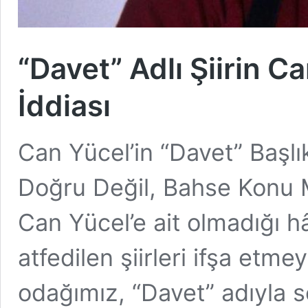
“Davet” Adlı Şiirin C
İddiası
Can Yücel’in “Davet” Başlık
Doğru Değil, Bahse Konu M
Can Yücel’e ait olmadığı h
atfedilen şiirleri ifşa et
odağımız, “Davet” adıyla 