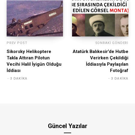
PREV POST
SONRAKI GÖNDERI
Sikorsky Helikoptere
Atatürk Balıkesir’de Hutbe
Takla Attıran Pilotun
Verirken Çekildiği
Vecihi Halil İyigün Olduğu
İddiasıyla Paylaşılan
İddiası
Fotoğraf
3 DAKIKA
3 DAKIKA
Güncel Yazılar