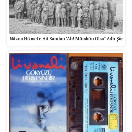
Nâzım Hikmet'e Ait Sanılan "Ah! Mümkün Olsa" Adlı Şiir