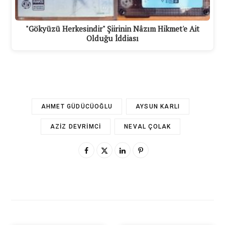
"Gökyüzü Herkesindir" Şiirinin Nâzım Hikmet'e Ait
Olduğu İddiası
AHMET GÜDÜCÜOĞLU
AYSUN KARLI
AZIZ DEVRIMCI
NEVAL ÇOLAK