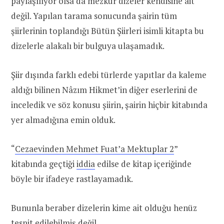
paylaşılıyor olsa da mezkur dizeler kendisine ait
değil. Yapılan tarama sonucunda şairin tüm
şiirlerinin toplandığı Bütün Şiirleri isimli kitapta bu
dizelerle alakalı bir bulguya ulaşamadık.
Şiir dışında farklı edebi türlerde yapıtlar da kaleme
aldığı bilinen Nâzım Hikmet’in diğer eserlerini de
inceledik ve söz konusu şiirin, şairin hiçbir kitabında
yer almadığına emin olduk.
“
Cezaevinden Mehmet Fuat’a Mektuplar 2
”
kitabında geçtiği
iddia
edilse de kitap içeriğinde
böyle bir ifadeye rastlayamadık.
Bununla beraber dizelerin kime ait olduğu henüz
tespit edilebilmiş değil.