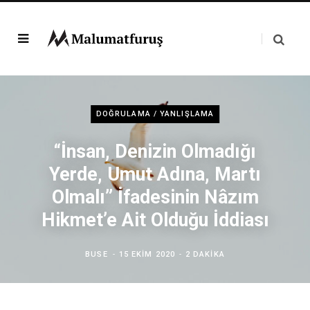
DOĞRULAMA / YANLIŞLAMA
“İnsan, Denizin Olmadığı
Yerde, Umut Adına, Martı
Olmalı” İfadesinin Nâzım
Hikmet’e Ait Olduğu İddiası
BUSE
15 EKIM 2020
2 DAKIKA