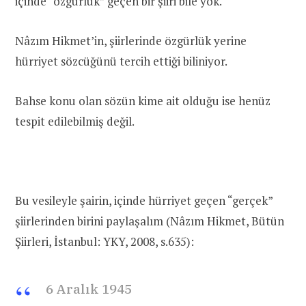
içinde “özgürlük” geçen bir şiiri bile yok.
Nâzım Hikmet’in, şiirlerinde özgürlük yerine
hürriyet sözcüğünü tercih ettiği biliniyor.
Bahse konu olan sözün kime ait olduğu ise henüz
tespit edilebilmiş değil.
Bu vesileyle şairin, içinde hürriyet geçen “gerçek”
şiirlerinden birini paylaşalım (Nâzım Hikmet, Bütün
Şiirleri, İstanbul: YKY, 2008, s.635):
6 Aralık 1945