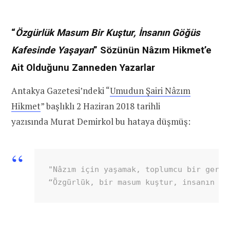
“
Özgürlük Masum Bir Kuştur, İnsanın Göğüs
Kafesinde Yaşayan
” Sözünün Nâzım Hikmet’e
Ait Olduğunu Zanneden Yazarlar
Antakya Gazetesi’ndeki “
Umudun Şairi Nâzım
Hikmet
” başlıklı 2 Haziran 2018 tarihli
yazısında Murat Demirkol bu hataya düşmüş:
"Nâzım için yaşamak, toplumcu bir gerçe
“Özgürlük, bir masum kuştur, insanın gö