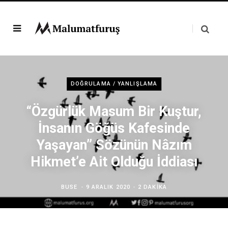
DOĞRULAMA / YANLIŞLAMA
“Özgürlük Masum Bir Kuştur,
İnsanın Göğüs Kafesinde
Yaşayan” Sözünün Nâzım
Hikmet’e Ait Olduğu İddiası
BUSE
9 ARALIK 2020
2 DAKIKA