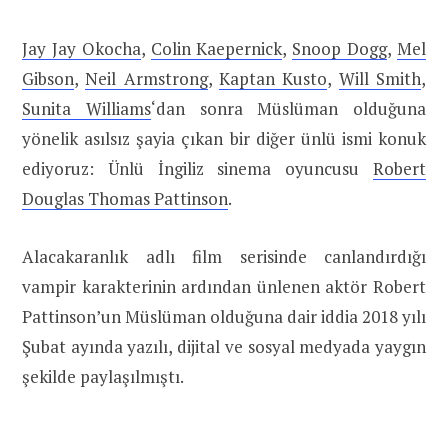
Jay Jay Okocha
,
Colin Kaepernick
,
Snoop Dogg
,
Mel
Gibson
,
Neil Armstrong
,
Kaptan Kusto
,
Will Smith
,
Sunita Williams
‘dan sonra Müslüman olduğuna
yönelik asılsız şayia çıkan bir diğer ünlü ismi konuk
ediyoruz: Ünlü İngiliz sinema oyuncusu
Robert
Douglas Thomas Pattinson
.
Alacakaranlık adlı film serisinde canlandırdığı
vampir karakterinin ardından ünlenen aktör Robert
Pattinson’un Müslüman olduğuna dair iddia 2018 yılı
Şubat ayında yazılı, dijital ve sosyal medyada yaygın
şekilde paylaşılmıştı.