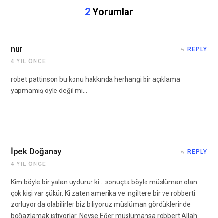
2
Yorumlar
nur
REPLY
4 YIL ÖNCE
robet pattinson bu konu hakkında herhangi bir açıklama
yapmamış öyle değil mi…
İpek Doğanay
REPLY
4 YIL ÖNCE
Kim böyle bir yalan uydurur ki… sonuçta böyle müslüman olan
çok kişi var şükür. Ki zaten amerika ve ingiltere bir ve robberti
zorluyor da olabilirler biz biliyoruz müslüman gördüklerinde
boğazlamak istiyorlar. Neyse Eğer müslümansa robbert Allah