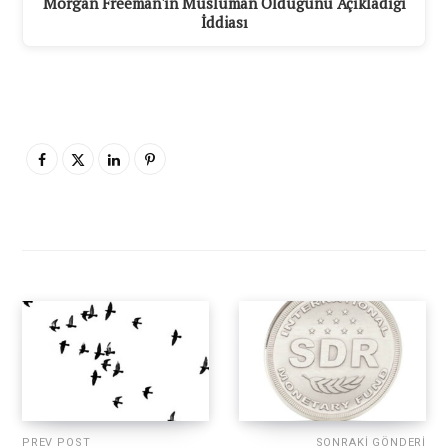
Morgan Freeman'ın Müslüman Olduğunu Açıkladığı
İddiası
PREV POST
SONRAKI GÖNDERI