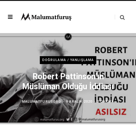
DOĞRULAMA / YANLIŞLAMA
Robert Pattinson’ın
Müslüman Olduğu İddiası
MALUMATFURUSORG
9 ARALIK 2020
3 DAKIKA