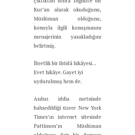
çıktıktan sonra İngilizce bir
Kur’an alarak okuduğunu,
Müslüman olduğunu,
konuyla ilgili konuşmasını
menajerinin yasakladığını
belirtmiş.
İbretlik bir ihtidâ hikâyesi…
Evet hikâye. Gayet iyi
uydurulmuş hem de.
Asılsız iddia metninde
bahsedildiği üzere New York
Times’ın internet sitesinde
Pattinson’ın Müslüman
olduğuna dair bir demece