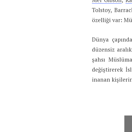
Tolstoy, Barra
özelliği var: M
Dünya çapında
düzensiz aralı
şahsı Müslüma
değiştirerek İs
inanan kişilerin