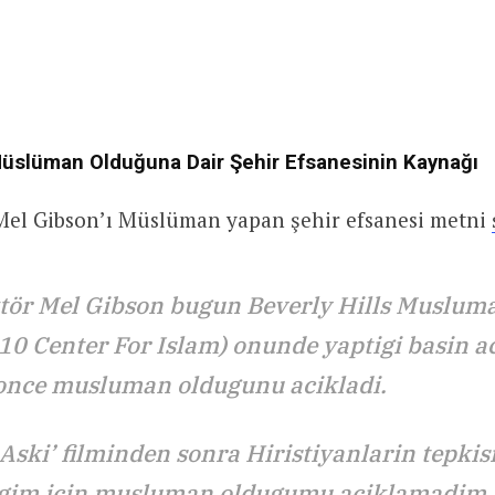
Müslüman Olduğuna Dair Şehir Efsanesinin Kaynağı
Mel Gibson’ı Müslüman yapan şehir efsanesi metni
tör Mel Gibson bugun Beverly Hills Muslum
10 Center For Islam) onunde yaptigi basin 
 once musluman oldugunu acikladi.
 Aski’ filminden sonra Hiristiyanlarin tepki
gim icin musluman oldugumu aciklamadim.