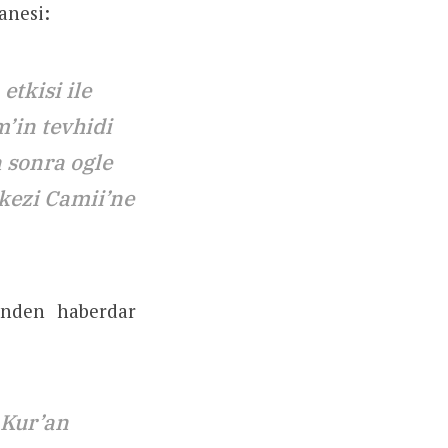
anesi:
etkisi ile
m’in tevhidi
a sonra ogle
kezi Camii’ne
inden haberdar
 Kur’an