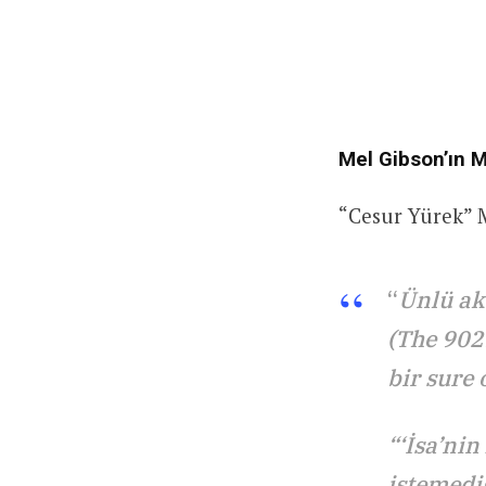
Mel Gibson’ın 
“Cesur Yürek” 
“
Ünlü ak
(The 902
bir sure
“‘İsa’nin
istemedi