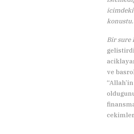
icimdeki
konustu.
Bir sure 
gelistir
aciklaya
ve basro
“Allah’i
oldugunu
finansma
cekimlere