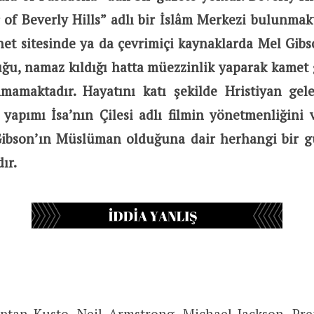
 of Beverly Hills” adlı bir İslâm Merkezi bulunmak
net sitesinde ya da çevrimiçi kaynaklarda Mel Gibs
u, namaz kıldığı hatta müezzinlik yaparak kamet g
nmamaktadır. Hayatını katı şekilde Hristiyan gel
yapımı İsa’nın Çilesi adlı filmin yönetmenliğini 
ibson’ın Müslüman olduğuna dair herhangi bir g
ır.
ptan Kusto
,
Neil Armstrong
, Michael Jackson, Pr