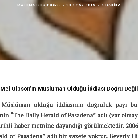
MALUMATFURUSORG
10 OCAK 2019
6 DAKIKA
Mel Gibson’ın Müslüman Olduğu İddiası Doğru Değil
 Müslüman olduğu iddiasının doğruluk payı bu
nin “The Daily Herald of Pasadena” adlı (var olma
rihli haber metnine dayandığı görülmektedir. 2006 
ld of Pasadena” adlı bir gazete yoktur. Beverly Hi