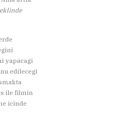
seklinde
lerde
egini
ni yapacagi
nu edilecegi
lismakta
 ile filmin
ne icinde