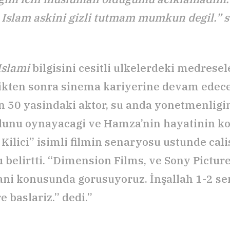
 Islam askini gizli tutmam mumkun degil.” 
Islami
bilgisini cesitli ulkelerdeki medrese
dikten sonra sinema kariyerine devam edec
n 50 yasindaki aktor, su anda yonetmenligi
lunu oynayacagi ve Hamza’nin hayatinin ko
n Kilici” isimli filmin senaryosu ustunde ca
 belirtti. “Dimension Films, ve Sony Pictures
ni konusunda gorusuyoruz. İnşallah 1-2 se
 baslariz.” dedi.”