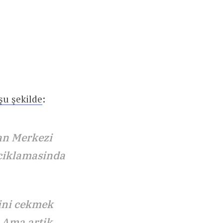
şu şekilde
:
an Merkezi
aciklamasinda
sini cekmek
 Ama artik