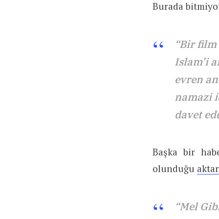
Burada bitmiyor
“Bir film
Islam’i a
evren anl
namazi i
davet ed
Başka bir hab
olunduğu
aktar
“Mel Gib