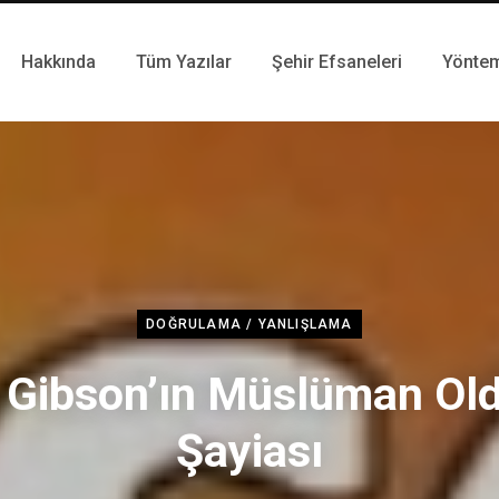
Hakkında
Tüm Yazılar
Şehir Efsaneleri
Yönte
DOĞRULAMA / YANLIŞLAMA
 Gibson’ın Müslüman Ol
Şayiası