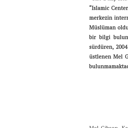
“Islamic Center
merkezin inter
Müslüman olduğ
bir bilgi bulu
sürdüren, 2004 
üstlenen Mel G
bulunmamaktad
Mel Gibson
,
Ka