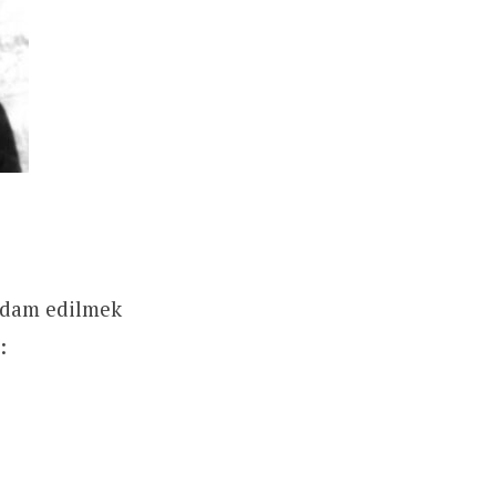
 idam edilmek
: