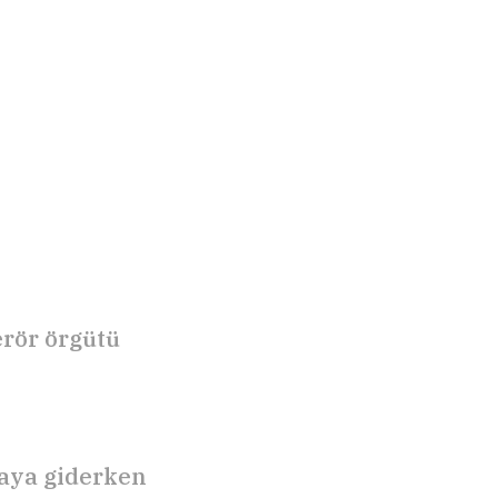
erör örgütü
maya giderken