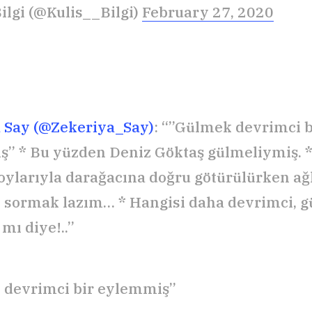
Bilgi (@Kulis__Bilgi)
February 27, 2020
 Say (@Zekeriya_Say)
: “”Gülmek devrimci b
” * Bu yüzden Deniz Göktaş gülmeliymiş. * 
oylarıyla darağacına doğru götürülürken a
 sormak lazım… * Hangisi daha devrimci, 
mı diye!..”
 devrimci bir eylemmiş”