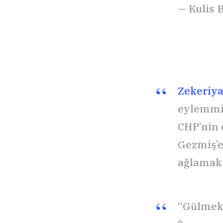
— Kulis 
Zekeriya
eylemmiş
CHP’nin 
Gezmiş’e
ağlamak 
“Gülmek