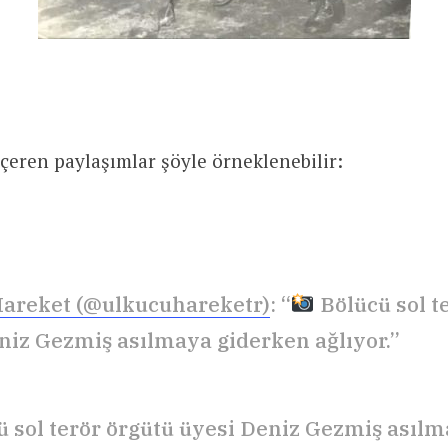
içeren paylaşımlar şöyle örneklenebilir:
areket (@ulkucuhareketr)
: “
Bölücü sol t
niz Gezmiş asılmaya giderken ağlıyor.”
 sol terör örgütü üyesi Deniz Gezmiş asıl