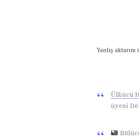
Yanlış aktarım 
Ülkücü H
üyesi De
Bölücü