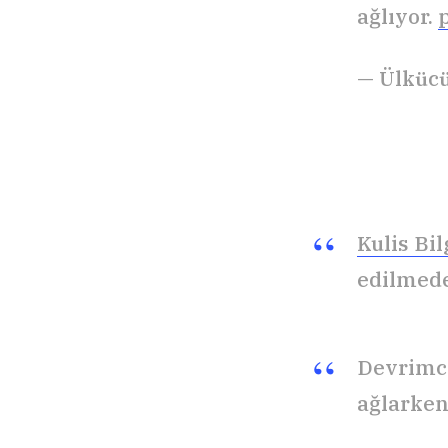
ağlıyor.
— Ülküc
Kulis Bil
edilmed
Devrimci
ağlarken