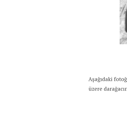
Aşağıdaki foto
üzere darağacın