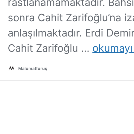
rastlanamamaktadır. Bahsi
sonra Cahit Zarifoğlu’na i
anlaşılmaktadır. Erdi Demi
“Bilmem
Cahit Zarifoğlu …
okumayı
Ki
Kuşlar,
Bu
Malumatfuruş
Hengamenin
Neresine
Uçar”
Dizelerinin
Cahit
Zarifoğlu’na
Ait
Olduğu
İddiası