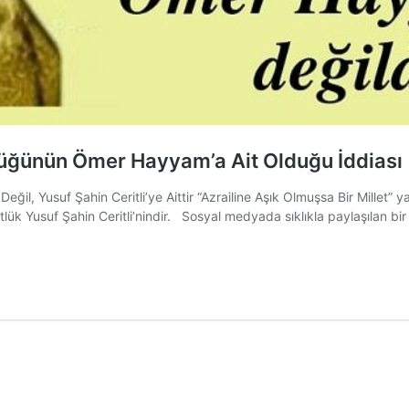
tlüğünün Ömer Hayyam’a Ait Olduğu İddiası
ğil, Yusuf Şahin Ceritli’ye Aittir “Azrailine Aşık Olmuşsa Bir Millet” 
lük Yusuf Şahin Ceritli’nindir. Sosyal medyada sıklıkla paylaşılan bi