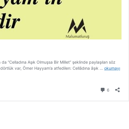
ya da “Celladına Aşık Olmuşsa Bir Millet” şeklinde paylaşılan söz
“Azrailine
r dörtlük var, Ömer Hayyam’a atfedilen: Cellâdına âşık …
okumayı
Aşık
Olmuşsa
Bir
Yorum
6
Millet”
Dörtlüğünün
Ömer
Hayyam’a
Ait
Olduğu
İddiası