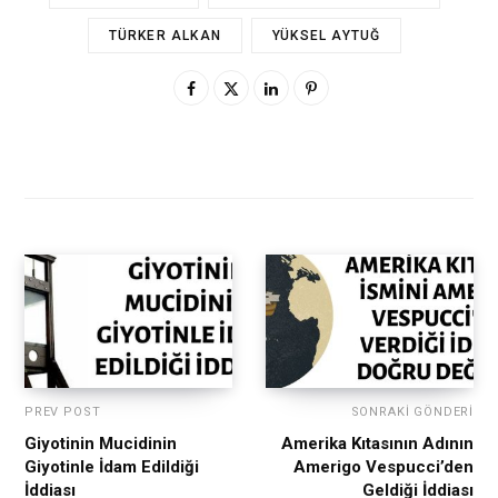
TÜRKER ALKAN
YÜKSEL AYTUĞ
PREV POST
SONRAKI GÖNDERI
Giyotinin Mucidinin
Amerika Kıtasının Adının
Giyotinle İdam Edildiği
Amerigo Vespucci’den
İddiası
Geldiği İddiası