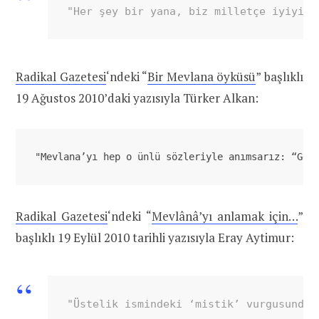
"Her şey bir yana, biz milletçe iyiyizd
Radikal Gazetesi
‘ndeki “
Bir Mevlana öyküsü
” başlıklı
19 Ağustos 2010’daki yazısıyla Türker Alkan:
"Mevlana’yı hep o ünlü sözleriyle anımsarız: 
“Gel
Radikal Gazetesi
‘ndeki “
Mevlânâ’yı anlamak için…
”
başlıklı 19 Eylül 2010 tarihli yazısıyla Eray Aytimur:
"Üstelik ismindeki ‘mistik’ vurgusundan