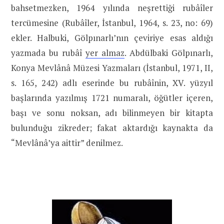
bahsetmezken, 1964 yılında neşrettiği rubâîler
tercümesine (Rubâîler, İstanbul, 1964, s. 23, no: 69)
ekler. Halbuki, Gölpınarlı’nın çeviriye esas aldığı
yazmada bu rubâî
yer almaz
. Abdülbaki Gölpınarlı,
Konya Mevlânâ Müzesi Yazmaları (İstanbul, 1971, II,
s. 165, 242) adlı eserinde bu rubâînin, XV. yüzyıl
başlarında yazılmış 1721 numaralı, öğütler içeren,
başı ve sonu noksan, adı bilinmeyen bir kitapta
bulunduğu zikreder; fakat aktardığı kaynakta da
“Mevlânâ’ya aittir” denilmez.