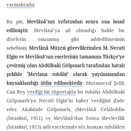
varmaktadır
.
Bu şiir,
Mevlânâ’nın vefatından sonra ona isnad
edilmiştir
. Mevlânâ’ya ait olmadığı halde bu
dizelerin onunmuş gibi addedilmesinin
sebebinin
Mevlânâ Müzesi görevlilerinden M. Necati
Elgin ve Mevlânâ’nın eserlerinin tamamını Türkçe’ye
çevirmiş olan Abdülbaki Gölpınarlı tarafından hatalı
şekilde ‘Mevlana rubâîsi’ olarak yayılmasından
kaynaklandığı
iddia edilmektedir
. Mutasavvıf Şefik
Can Bey
verdiği bir röportajda
bu rubâîyi Abdülbaki
Gölpınarlı’ya Necati Elgin’in haber verdiğini ifade
eder. Akabinde Gölpınarlı, (Mevlânâ Celâleddin
(İstanbul, 1951) ve Mevlânâ’dan Sonra Mevlevîlik
(İstanbul, 1953) adlı eserlerinde söz konusu rubâîden