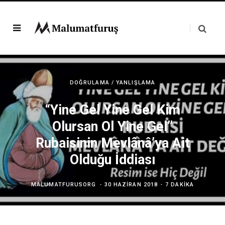
DOĞRULAMA / YANLIŞLAMA
“Yine Gel Yine Gel Kim
Olursan Ol Yine Gel”
Rubaisinin Mevlânâ’ya Ait
Olduğu İddiası
MALUMATFURUSORG
30 HAZIRAN 2018
7 DAKIKA