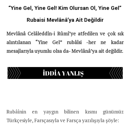
“Yine Gel, Yine Gel! Kim Olursan Ol, Yine Gel”
Rubaisi Mevlânâ’ya Ait Değildir
Mevlânâ Celâleddîn-i Rûmî’ye atfedilen ve çok sık
alıntılanan “Yine Gel” rubâîsi -her ne kadar
mesajlarıyla uyumlu olsa da- Mevlânâ’ya ait değildir.
Rubâînin en yaygın bilinen kısmı günümüz
Türkçesiyle, Farsçasıyla ve Farsça yazılışıyla şöyle: