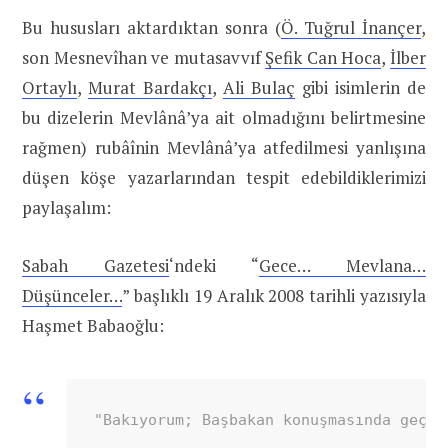
Bu hususları aktardıktan sonra (
Ö. Tuğrul İnançer
,
son Mesnevîhan ve mutasavvıf
Şefik Can Hoca
,
İlber
Ortaylı
,
Murat Bardakçı
,
Ali Bulaç
gibi isimlerin de
bu dizelerin Mevlânâ’ya ait olmadığını belirtmesine
rağmen) rubâînin Mevlânâ’ya atfedilmesi yanlışına
düşen köşe yazarlarından tespit edebildiklerimizi
paylaşalım:
Sabah Gazetesi
‘ndeki “
Gece… Mevlana…
Düşünceler…
” başlıklı 19 Aralık 2008 tarihli yazısıyla
Haşmet Babaoğlu:
"Bakıyorum; Başbakan konuşmasında geçir