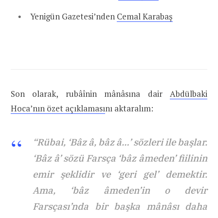
Yenigün Gazetesi’nden
Cemal Karabaş
Son olarak, rubâînin mânâsına dair
Abdülbaki
Hoca’nın özet açıklaması
nı aktaralım:
“Rübai, ‘Bâz â, bâz â…’ sözleri ile başlar.
‘Bâz â’ sözü Farsça ‘bâz âmeden’ fiilinin
emir şeklidir ve ‘geri gel’ demektir.
Ama, ‘bâz âmeden’in o devir
Farsçası’nda bir başka mânâsı daha