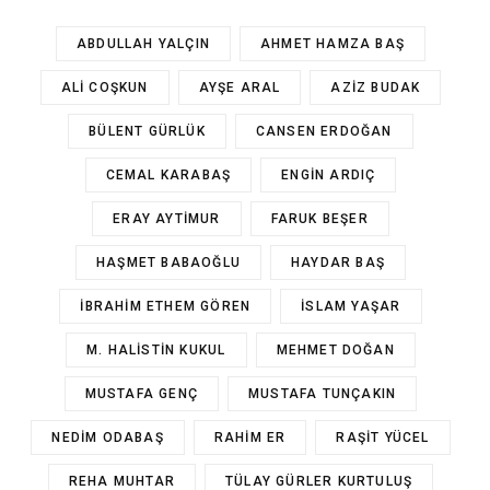
ABDULLAH YALÇIN
AHMET HAMZA BAŞ
ALI COŞKUN
AYŞE ARAL
AZIZ BUDAK
BÜLENT GÜRLÜK
CANSEN ERDOĞAN
CEMAL KARABAŞ
ENGIN ARDIÇ
ERAY AYTIMUR
FARUK BEŞER
HAŞMET BABAOĞLU
HAYDAR BAŞ
İBRAHIM ETHEM GÖREN
İSLAM YAŞAR
M. HALISTIN KUKUL
MEHMET DOĞAN
MUSTAFA GENÇ
MUSTAFA TUNÇAKIN
NEDIM ODABAŞ
RAHIM ER
RAŞIT YÜCEL
REHA MUHTAR
TÜLAY GÜRLER KURTULUŞ