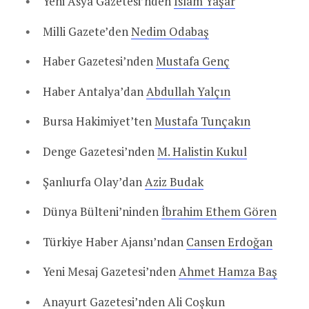
Yeni Asya Gazetesi’nden
İslam Yaşar
Milli Gazete’den
Nedim Odabaş
Haber Gazetesi’nden
Mustafa Genç
Haber Antalya’dan
Abdullah Yalçın
Bursa Hakimiyet’ten
Mustafa Tunçakın
Denge Gazetesi’nden
M. Halistin Kukul
Şanlıurfa Olay’dan
Aziz Budak
Dünya Bülteni’ninden
İbrahim Ethem Gören
Türkiye Haber Ajansı’ndan
Cansen Erdoğan
Yeni Mesaj Gazetesi’nden
Ahmet Hamza Baş
Anayurt Gazetesi’nden
Ali Coşkun