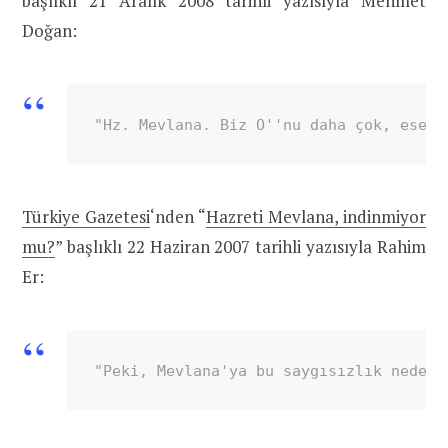
başlıklı 21 Aralık 2008 tarihli yazısıyla Mehmet
Doğan:
"Hz. Mevlana. Biz O''nu daha çok, eserl
Türkiye Gazetesi
‘nden “
Hazreti Mevlana, indinmiyor
mu?
” başlıklı 22 Haziran 2007 tarihli yazısıyla Rahim
Er:
"Peki, Mevlana'ya bu saygısızlık neden?