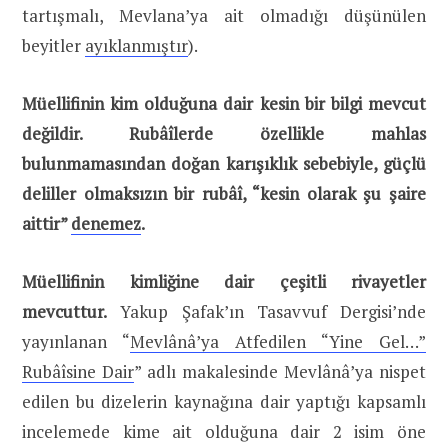
tartışmalı, Mevlana’ya ait olmadığı düşünülen
beyitler
ayıklanmıştır
).
Müellifinin kim olduğuna dair kesin bir bilgi mevcut
değildir. Rubâîlerde özellikle mahlas
bulunmamasından doğan karışıklık sebebiyle, güçlü
deliller olmaksızın bir rubâî, “kesin olarak şu şaire
aittir”
denemez
.
Müellifinin kimliğine dair çeşitli rivayetler
mevcuttur.
Yakup Şafak’ın Tasavvuf Dergisi’nde
yayınlanan “
Mevlânâ’ya Atfedilen “Yine Gel…”
Rubâîsine Dair
” adlı makalesinde Mevlânâ’ya nispet
edilen bu dizelerin kaynağına dair yaptığı kapsamlı
incelemede kime ait olduğuna dair 2 isim öne