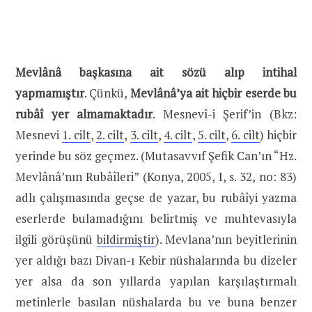
Mevlânâ başkasına ait sözü alıp intihal
yapmamıştır
. Çünkü,
Mevlânâ’ya ait hiçbir eserde bu
rubâî yer almamaktadır
. Mesnevî-i Şerif’in (Bkz:
Mesnevi
1. cilt
,
2. cilt
,
3. cilt
,
4. cilt
,
5. cilt
,
6. cilt
) hiçbir
yerinde bu söz geçmez. (Mutasavvıf Şefik Can’ın “Hz.
Mevlânâ’nın Rubâîleri” (Konya, 2005, I, s. 32, no: 83)
adlı çalışmasında geçse de yazar, bu rubâîyi yazma
eserlerde bulamadığını belirtmiş ve muhtevasıyla
ilgili görüşünü
bildirmiştir
). Mevlana’nın beyitlerinin
yer aldığı bazı Divan-ı Kebir nüshalarında bu dizeler
yer alsa da son yıllarda yapılan karşılaştırmalı
metinlerle basılan nüshalarda bu ve buna benzer