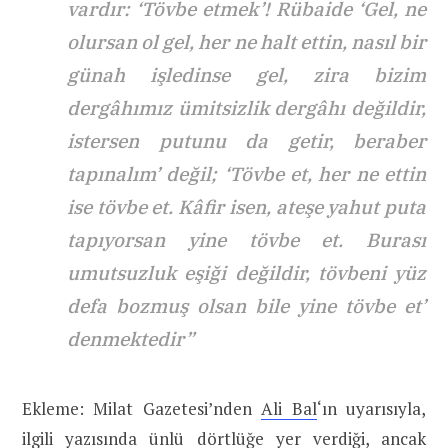
vardır: ‘Tövbe etmek’! Rübaide ‘Gel, ne
olursan ol gel, her ne halt ettin, nasıl bir
günah işledinse gel, zira bizim
dergâhımız ümitsizlik dergâhı değildir,
istersen putunu da getir, beraber
tapınalım’ değil; ‘Tövbe et, her ne ettin
ise tövbe et. Kâfir isen, ateşe yahut puta
tapıyorsan yine tövbe et. Burası
umutsuzluk eşiği değildir, tövbeni yüz
defa bozmuş olsan bile yine tövbe et’
denmektedir”
Ekleme: Milat Gazetesi’nden
Ali Bal
‘ın uyarısıyla,
ilgili yazısında ünlü dörtlüğe yer verdiği, ancak