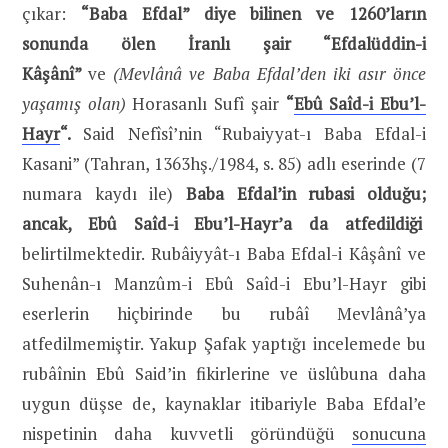
çıkar:
“Baba Efdal” diye bilinen ve 1260’ların
sonunda ölen İranlı şair “Efdalüddin-i
Kâşânî”
ve
(Mevlânâ ve Baba Efdal’den iki asır önce
yaşamış olan)
Horasanlı Sufî şair
“
Ebû Saîd-i Ebu’l-
Hayr
“.
Said Nefîsî’nin “Rubaiyyat-ı Baba Efdal-i
Kasani” (Tahran, 1363hş./1984, s. 85) adlı eserinde (7
numara kaydı ile)
Baba Efdal’in rubasi olduğu;
ancak, Ebû Saîd-i Ebu’l-Hayr’a da atfedildiği
belirtilmektedir. Rubâiyyât-ı Baba Efdal-i Kâşânî ve
Suhenân-ı Manzûm-i Ebû Saîd-i Ebu’l-Hayr gibi
eserlerin hiçbirinde bu rubâî Mevlânâ’ya
atfedilmemiştir. Yakup Şafak yaptığı incelemede bu
rubâînin Ebû Said’in fikirlerine ve üslûbuna daha
uygun düşse de, kaynaklar itibariyle Baba Efdal’e
nispetinin daha kuvvetli göründüğü
sonucuna