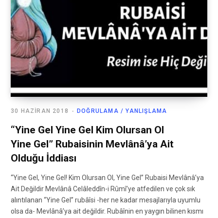
30 HAZIRAN 2018
DOĞRULAMA / YANLIŞLAMA
“Yine Gel Yine Gel Kim Olursan Ol
Yine Gel” Rubaisinin Mevlânâ’ya Ait
Olduğu İddiası
“Yine Gel, Yine Gel! Kim Olursan Ol, Yine Gel” Rubaisi Mevlânâ’ya
Ait Değildir Mevlânâ Celâleddîn-i Rûmî’ye atfedilen ve çok sık
alıntılanan “Yine Gel” rubâîsi -her ne kadar mesajlarıyla uyumlu
olsa da- Mevlânâ’ya ait değildir. Rubâînin en yaygın bilinen kısmı