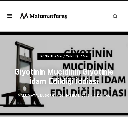
DOĞRULAMA / YANLIŞLAMA
Giyotinin Mucidinin Giyotinle
İdam Edildiği İddiası
MALUMATFURUSORG
28 HAZIRAN 2018
3 DAKIKA