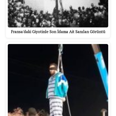
Fransa'daki Giyotinle Son İdama Ait Sanılan Görüntü