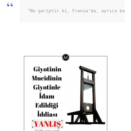
"Ne gariptir ki, Fransa’da, ayrıca bazı