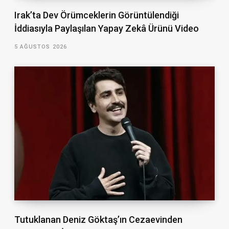
Irak’ta Dev Örümceklerin Görüntülendiği
İddiasıyla Paylaşılan Yapay Zekâ Ürünü Video
5 AĞUSTOS 2026
Tutuklanan Deniz Göktaş’ın Cezaevinden