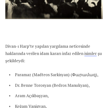
Divan-ı Harp’te yapılan yargılama neticesinde
haklarında verilen idam kararı infaz edilen
isimler
şu
şekildeydi:
Paramaz (Madteos Sarkisyan) (Փարամազ),
Dr. Benne Torosyan (Bedros Manukyan),
Aram Açıkbaşyan,
Keğam Vanigyan,