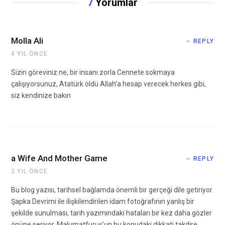
7
Yorumlar
Molla Ali
REPLY
4 YIL ÖNCE
Sizin göreviniz ne, bir insanı zorla Cennete sokmaya
çalışıyorsunuz, Atatürk öldü Allah’a hesap verecek herkes gibi,
siz kendinize bakın
a Wife And Mother Game
REPLY
2 YIL ÖNCE
Bu blog yazısı, tarihsel bağlamda önemli bir gerçeği dile getiriyor.
Şapka Devrimi ile ilişkilendirilen idam fotoğrafının yanlış bir
şekilde sunulması, tarih yazımındaki hataları bir kez daha gözler
önüne seriyor. Malumatfuruş’un bu konudaki dikkati takdire