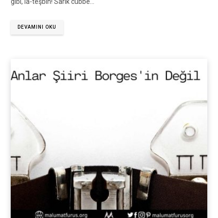
gibi, la-teşbih! Sarık cübbe…
DEVAMINI OKU