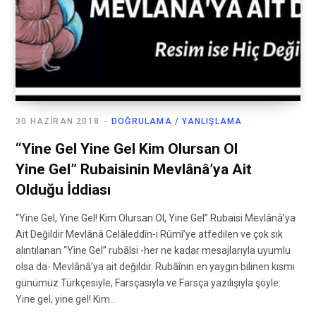
30 HAZIRAN 2018
DOĞRULAMA / YANLIŞLAMA
“Yine Gel Yine Gel Kim Olursan Ol
Yine Gel” Rubaisinin Mevlânâ’ya Ait
Olduğu İddiası
“Yine Gel, Yine Gel! Kim Olursan Ol, Yine Gel” Rubaisi Mevlânâ’ya
Ait Değildir Mevlânâ Celâleddîn-i Rûmî’ye atfedilen ve çok sık
alıntılanan “Yine Gel” rubâîsi -her ne kadar mesajlarıyla uyumlu
olsa da- Mevlânâ’ya ait değildir. Rubâînin en yaygın bilinen kısmı
günümüz Türkçesiyle, Farsçasıyla ve Farsça yazılışıyla şöyle:
Yine gel, yine gel! Kim…