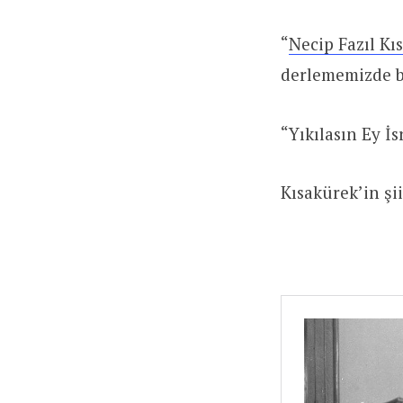
“
Necip Fazıl Kıs
derlememizde b
“Yıkılasın Ey İs
Kısakürek’in şii