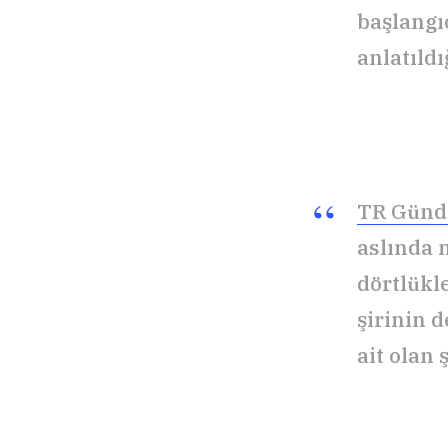
başlangı
anlatıldı
TR Günd
aslında 
dörtlükl
şirinin 
ait olan 