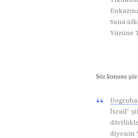
Enkazın
Sana ülk
Yüzüne 
Söz konusu şiir
Dogruhab
İsrail” 
dörtlükl
diyenin 