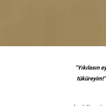
“Yıkılasın e
tüküreyim!”