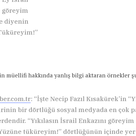
ı göreyim
e diyenin
Tüküreyim!”
in müellifi hakkında yanlış bilgi aktaran örnekler ş
er.com.tr
: “İşte Necip Fazıl Kısakürek’in “Y
şiirinin bir dörtlüğü sosyal medyada en çok p
erdendir. “Yıkılasın İsrail Enkazını göreyim
Yüzüne tüküreyim!” dörtlüğünün içinde yer a