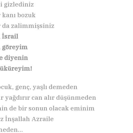
i gizlediniz
 kanı bozuk
 da zalimmişsiniz
 İsrail
ı göreyim
e diyenin
tüküreyim!
ocuk, genç, yaşlı demeden
r yağdırır can alır düşünmeden
nin de bir sonun olacak eminim
z İnşallah Azraile
meden…