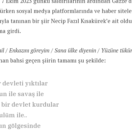
n 7 Ekim 2023 günkü saldırılarının ardından Gazze’
ürken sosyal medya platformlarında ve haber sitele
ğıyla tanınan bir şiir Necip Fazıl Kısakürek’e ait old
a girdi.
rail / Enkazını göreyim / Sana ülke diyenin / Yüzüne tükü
ınan bahsi geçen şiirin tamamı şu şekilde:
 devleti yıktılar
n ile savaş ile
 bir devlet kurdular
ulüm ile..
ın gölgesinde