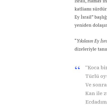
İsrail, Hamas’ı
katliamı sürdür
Ey İsrail” başlı
yeniden dolaşım
“
Yıkılasın Ey İs
dizeleriyle tan
“Koca bir
Türlü oyu
Ve sonra
Kan ile z
Ecdadım