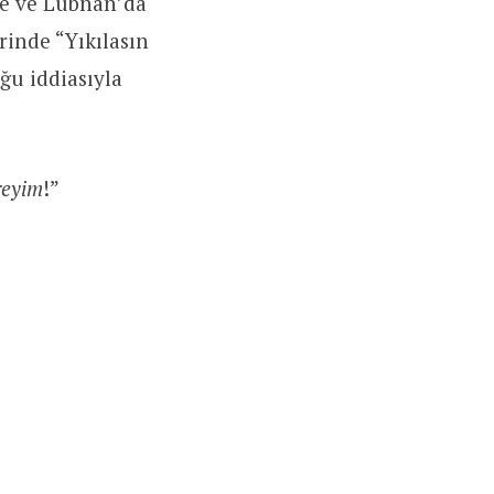
de ve Lübnan’da
rinde “Yıkılasın
uğu iddiasıyla
reyim
!”