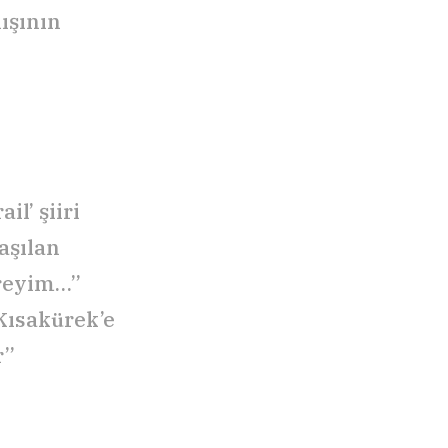
ışının
ail’ şiiri
aşılan
öreyim…”
Kısakürek’e
r”