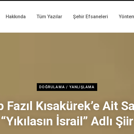
Hakkında
Tüm Yazılar
Şehir Efsaneleri
Yönte
DOĞRULAMA / YANLIŞLAMA
 Fazıl Kısakürek’e Ait S
“Yıkılasın İsrail” Adlı Şiir