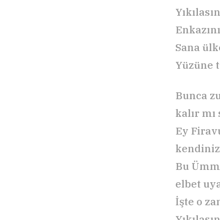
Yıkılasın
Enkazın
Sana ülk
Yüzüne 
Bunca zu
kalır mı 
Ey Firav
kendiniz
Bu Ümme
elbet uy
İşte o z
Yıkılasın