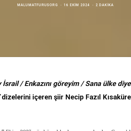
MALUMATFURUSORG
16 EKIM 2024
2 DAKIKA
y İsrail / Enkazını göreyim / Sana ülke diy
dizelerini içeren şiir Necip Fazıl Kısaküre