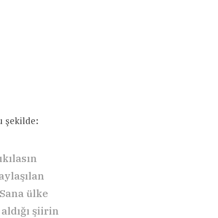
u şekilde:
ıkılasın
aylaşılan
 Sana ülke
ldığı şiirin