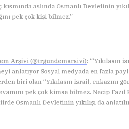
ç kısmında aslında Osmanlı Devletinin yıkıl
ğını pek çok kişi bilmez.”
em Arşivi (@trgundemarsivi)
: “‘Yıkılasın isr
neyi anlatıyor Sosyal medyada en fazla payl
erden biri olan “Yıkılasın israil, enkazını g
devamını pek çok kimse bilmez. Necip Fazıl 
şiirde Osmanlı Devletinin yıkılışı da anlatılı