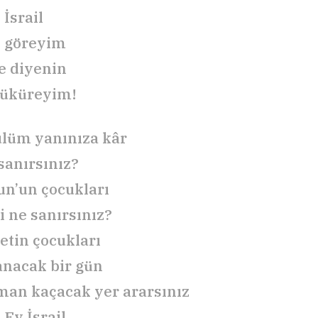
 İsrail
ı göreyim
e diyenin
tüküreyim!
lüm yanınıza kâr
sanırsınız?
un’un çocukları
i ne sanırsınız?
tin çocukları
anacak bir gün
aman kaçacak yer ararsınız
 Ey İsrail