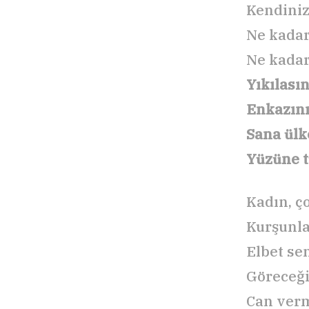
Kendiniz
Ne kadar
Ne kadar
Yıkılasın
Enkazın
Sana ülk
Yüzüne 
Kadın, ç
Kurşunla
Elbet se
Göreceği
Can ver