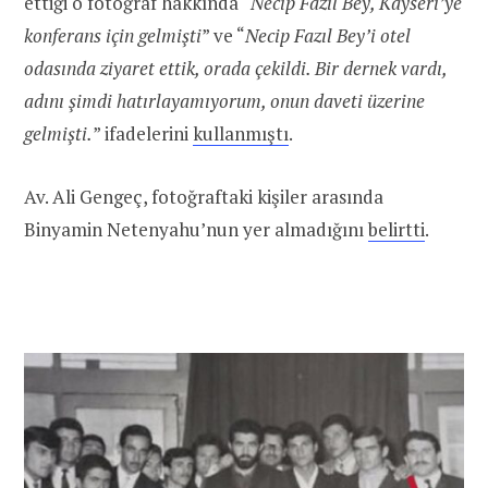
ettiği o fotoğraf hakkında “
Necip Fazıl Bey, Kayseri’ye
konferans için gelmişti
” ve “
Necip Fazıl Bey’i otel
odasında ziyaret ettik, orada çekildi. Bir dernek vardı,
adını şimdi hatırlayamıyorum, onun daveti üzerine
gelmişti.
” ifadelerini
kullanmıştı
.
Av. Ali Gengeç, fotoğraftaki kişiler arasında
Binyamin Netenyahu’nun yer almadığını
belirtti
.