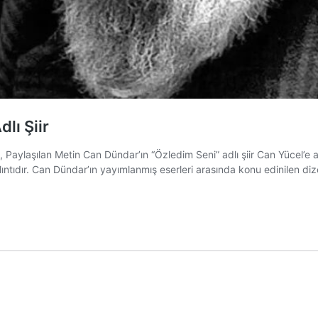
lı Şiir
 Paylaşılan Metin Can Dündar’ın “Özledim Seni” adlı şiir Can Yücel’e ai
alıntıdır. Can Dündar’ın yayımlanmış eserleri arasında konu edinilen