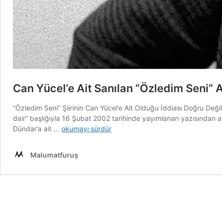
Can Yücel’e Ait Sanılan “Özledim Seni” Ad
“Özledim Seni” Şiirinin Can Yücel’e Ait Olduğu İddiası Doğru Değil,
dair” başlığıyla 16 Şubat 2002 tarihinde yayımlanan yazısından 
Can
Dündar’a ait …
okumayı sürdür
Yücel’e
Ait
Malumatfuruş
Sanılan
“Özledim
Seni”
Adlı
Şiir