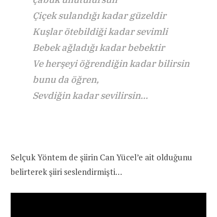
Çiçek sulandığı kadar güzeldir
Kuşlar ötebildiği kadar sevimli
Bebek ağladığı kadar bebektir
Ve herşeyi öğrendiğin kadar bilirsin
bunu da öğren,
Sevdiğin kadar sevilirsin…
Selçuk Yöntem de şiirin Can Yücel’e ait olduğunu
belirterek şiiri seslendirmişti…