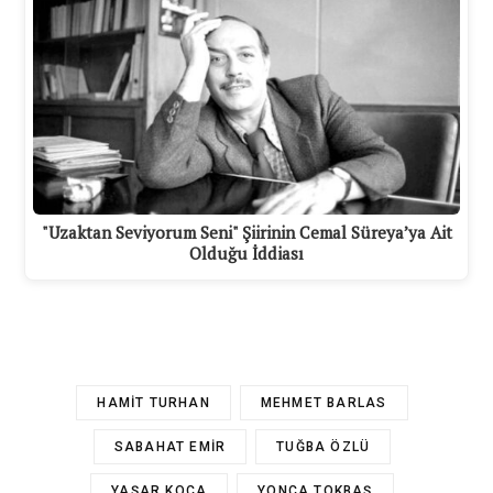
"Uzaktan Seviyorum Seni" Şiirinin Cemal Süreya’ya Ait
Olduğu İddiası
HAMIT TURHAN
MEHMET BARLAS
SABAHAT EMIR
TUĞBA ÖZLÜ
YAŞAR KOCA
YONCA TOKBAŞ