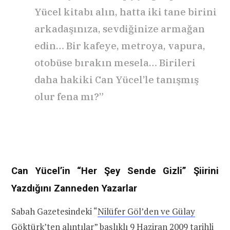
Yücel kitabı alın, hatta iki tane birini
arkadaşınıza, sevdiğinize armağan
edin… Bir kafeye, metroya, vapura,
otobüse bırakın mesela… Birileri
daha hakiki Can Yücel’le tanışmış
olur fena mı?”
Can Yücel’in “Her Şey Sende Gizli” Şiirini
Yazdığını Zanneden Yazarlar
Sabah Gazetesindeki “
Nilüfer Göl’den ve Gülay
Göktürk’ten alıntılar
” başlıklı 9 Haziran 2009 tarihli