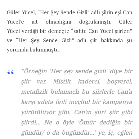
Güler Yücel, “Her Şey Sende Gizli” adlı şiirin eşi Can
Yücel’e ait olmadığını doğrulamıştı. Güler
Yücel verdiği bir demeçte “sahte Can Yücel şiirleri”
ve “Her Şey Sende Gizli” adlı şiir hakkında şu
yorumda
bulunmuştu
:
“Örneğin ‘Her şey sende gizli ‘diye bir
şiir var. Mistik, kaderci, boşverci,
metafizik bulamaçlı bu şiirlerle Can’a
karşı adeta faili meçhul bir kampanya
yürütülüyor gibi. Can’ın şiiri şiir gibi
şiirdi… Ne o öyle ‘Ömür dediğin bir
gündür/ o da bugündür…’ ye, iç, eğlen