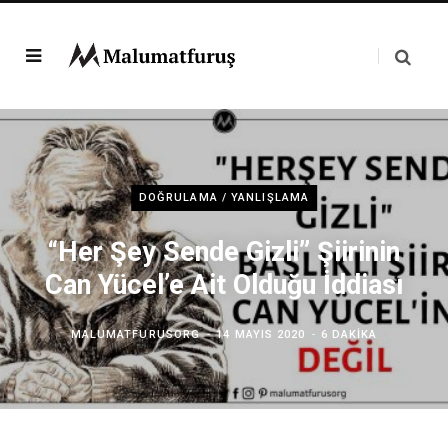
DOĞRULAMA / YANLIŞLAMA
“Her Şey Sende Gizli” Şiirinin
Can Yücel’e Ait Olduğu İddiası
MALUMATFURUSORG
14 MAYIS 2020
6 DAKIKA