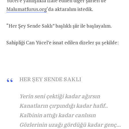
Yücel’e yanlışlıkla izafe edilen diğer şiirleri de
Malumatfurus.org
‘da aktaralım istedik.
“Her Şey Sende Saklı” başlıklı şiir ile başlayalım.
Sahipliği Can Yücel’e isnat edilen dizeler şu şekilde:
HER ŞEY SENDE SAKLI
Yerin seni çektiği kadar ağırsın
Kanatların çırpındığı kadar hafif..
Kalbinin attığı kadar canlısın
Gözlerinin uzağı gördüğü kadar genç…