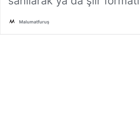
sanılarak ya da şiir forma
Malumatfuruş