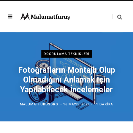
DOĞRULAMA TEKNIKLERI
Fotoğrafların Montajlı Olup
Olmadığını Anlamak İçin
Yapılabilecek İncelemeler
MALUMATFURUSORG
16 MAYIS 2023
11 DAKIKA