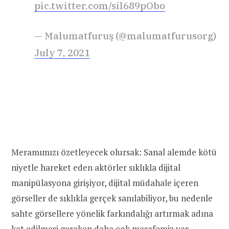
pic.twitter.com/sil689pObo
— Malumatfuruş (@malumatfurusorg)
July 7, 2021
Meramımızı özetleyecek olursak: Sanal alemde kötü
niyetle hareket eden aktörler sıklıkla dijital
manipülasyona girişiyor, dijital müdahale içeren
görseller de sıklıkla gerçek sanılabiliyor, bu nedenle
sahte görsellere yönelik farkındalığı artırmak adına
kat edilmesi gereken daha çok mesafemiz var…