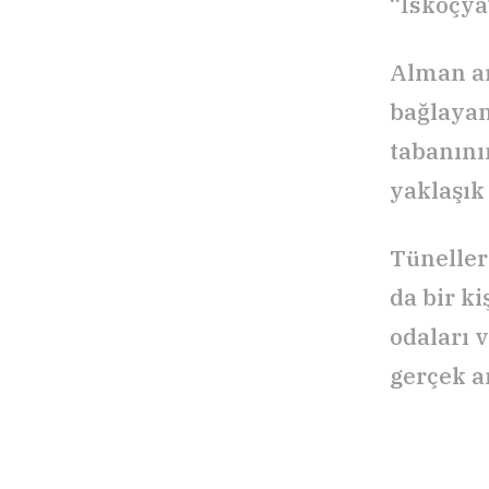
“İskoçya
Alman ar
bağlayan
tabanını
yaklaşık 
Tüneller
da bir ki
odaları 
gerçek am