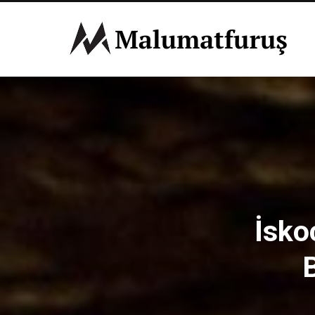
İsko
B