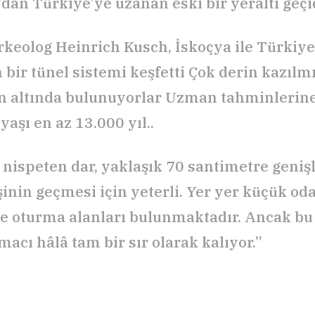
’dan Türkiye’ye uzanan eski bir yeraltı geçi
keolog Heinrich Kusch, İskoçya ile Türkiye’
 bir tünel sistemi keşfetti Çok derin kazılm
n altında bulunuyorlar Uzman tahminlerine
yaşı en az 13.000 yıl..
 nispeten dar, yaklaşık 70 santimetre geniş
şinin geçmesi için yeterli. Yer yer küçük od
ve oturma alanları bulunmaktadır. Ancak bu
acı hâlâ tam bir sır olarak kalıyor.”