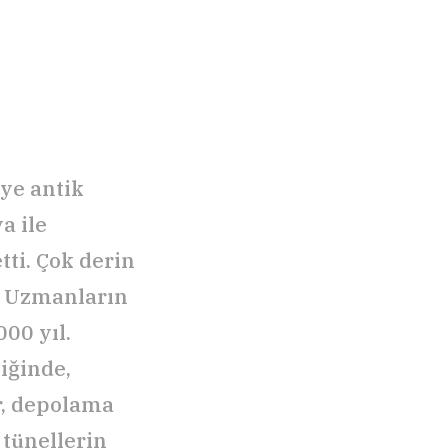
ye antik
a ile
tti. Çok derin
r. Uzmanların
00 yıl.
iğinde,
r, depolama
 tünellerin