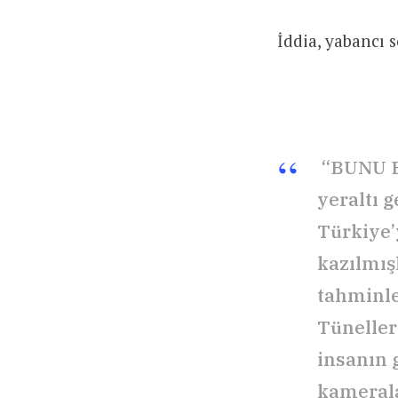
İddia, yabancı 
“BUNU B
yeraltı 
Türkiye’y
kazılmış
tahminle
Tüneller
insanın 
kamerala