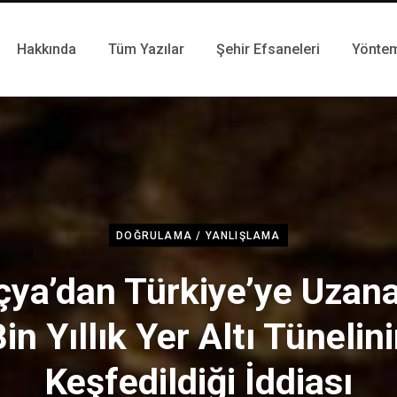
Hakkında
Tüm Yazılar
Şehir Efsaneleri
Yönte
DOĞRULAMA / YANLIŞLAMA
çya’dan Türkiye’ye Uzan
in Yıllık Yer Altı Tünelin
Keşfedildiği İddiası