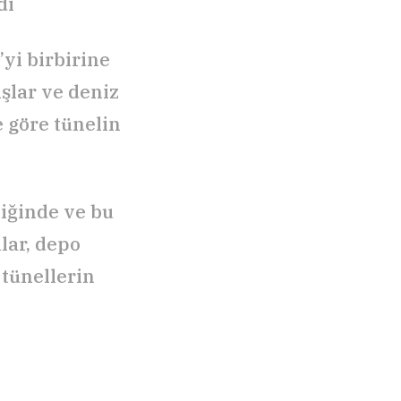
di
yi birbirine
ışlar ve deniz
 göre tünelin
liğinde ve bu
alar, depo
 tünellerin