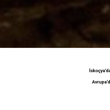
İskoçya’d
Avrupa’d