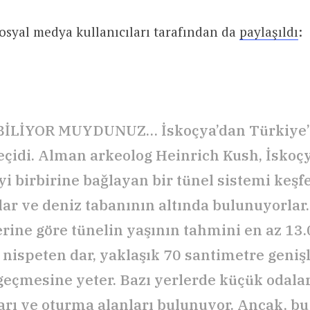
sosyal medya kullanıcıları tarafından da
paylaşıldı
:
İLİYOR MUYDUNUZ… İskoçya’dan Türkiye’
geçidi. Alman arkeolog Heinrich Kush, İskoçy
i birbirine bağlayan bir tünel sistemi keşfe
lar ve deniz tabanının altında bulunuyorla
rine göre tünelin yaşının tahmini en az 13.0
 nispeten dar, yaklaşık 70 santimetre genişl
geçmesine yeter. Bazı yerlerde küçük odala
rı ve oturma alanları bulunuyor. Ancak, bu