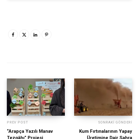
PREV POST
SONRAKI GÖNDERI
“Arapça Yazılı Manav
Kum Fırtınalarının Yapay
Tezgâhı” Projesi
Üretimine Dair Sahra