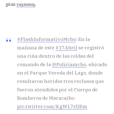
günü
yaşanmış
.
#FlashInformativoMcbo
: En la
mañana de este
#17Abril
se registró
una riña dentro de las celdas del
comando de la
@Policiamcbo
, ubicado
en el Parque Vereda del Lago, donde
resultaron heridos tres reclusos que
fueron atendidos por el Cuerpo de
Bomberos de Maracaibo.
pic.twitter.com/KgWL7zlIEm