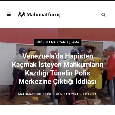
DOĞRULAMA / YANLIŞLAMA
Venezuela’da Hapisten
Kaçmak İsteyen Mahkumların
Kazdığı Tünelin Polis
Merkezine Çıktığı İddiası
MALUMATFURUSORG
28 NISAN 2024
2 DAKIKA