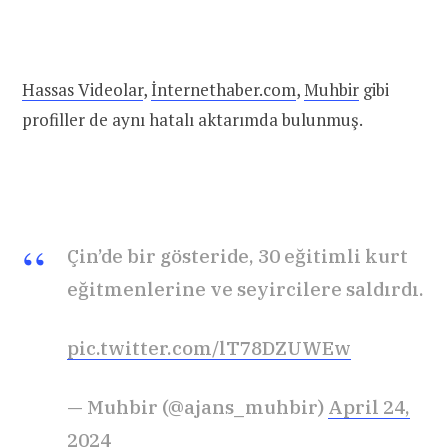
Hassas Videolar
,
İnternethaber.com
,
Muhbir
gibi
profiller de aynı hatalı aktarımda bulunmuş.
Çin’de bir gösteride, 30 eğitimli kurt
eğitmenlerine ve seyircilere saldırdı.
pic.twitter.com/lT78DZUWEw
— Muhbir (@ajans_muhbir)
April 24,
2024