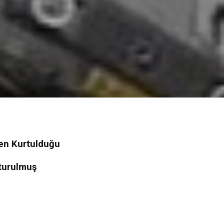
ten Kurtulduğu
şturulmuş