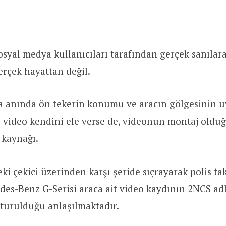
syal medya kullanıcıları tarafından gerçek sanılar
erçek hayattan değil.
a anında ön tekerin konumu ve aracın gölgesinin
le video kendini ele verse de, videonun montaj old
 kaynağı.
ki çekici üzerinden karşı şeride sıçrayarak polis t
es-Benz G-Serisi araca ait video kaydının 2NCS adlı
şturulduğu anlaşılmaktadır.