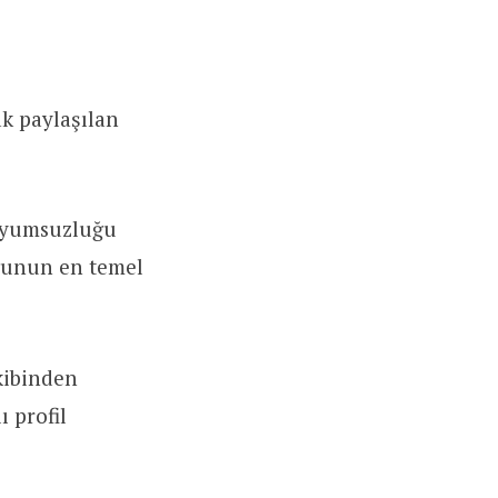
ak paylaşılan
 uyumsuzluğu
uğunun en temel
akibinden
 profil