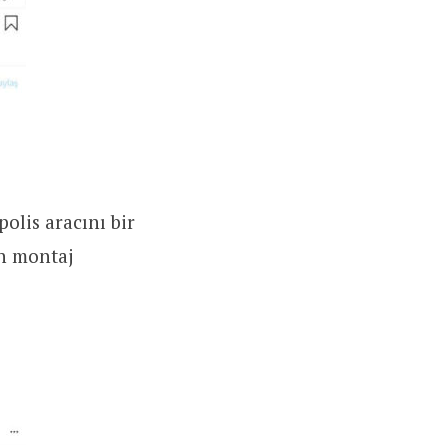
olis aracını bir
an montaj