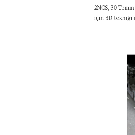
2NCS,
30 Temmu
için 3D tekniği