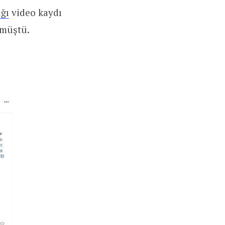
ğı
video kaydı
şmüştü.