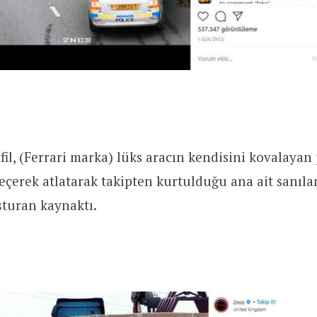
il, (Ferrari marka) lüks aracın kendisini kovalayan p
geçerek atlatarak takipten kurtulduğu ana ait sanıl
şturan kaynaktı.