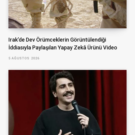
Irak’de Dev Örümceklerin Görüntülendiği
İddiasıyla Paylaşılan Yapay Zekâ Ürünü Video
5 AĞUSTOS 2026