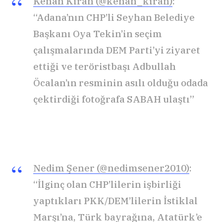
Kenan Kıran (@kenan_kiran)
:
“Adana’nın CHP’li Seyhan Belediye
Başkanı Oya Tekin’in seçim
çalışmalarında DEM Parti’yi ziyaret
ettiği ve teröristbaşı Adbullah
Öcalan’ın resminin asılı olduğu odada
çektirdiği fotoğrafa SABAH ulaştı”
Nedim Şener (@nedimsener2010)
:
“İlginç olan CHP’lilerin işbirliği
yaptıkları PKK/DEM’lilerin İstiklal
Marşı’na, Türk bayrağına, Atatürk’e