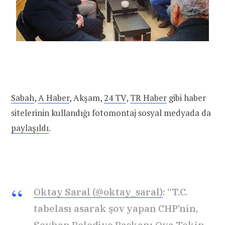
Sabah
,
A Haber
, Akşam,
24 TV
,
TR Haber
gibi haber
sitelerinin kullandığı fotomontaj sosyal medyada da
paylaşıldı
.
Oktay Saral (@oktay_saral)
: “T.C.
tabelası asarak şov yapan CHP’nin,
Seyhan Belediye Başkanı Oya Tekin