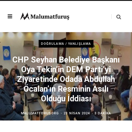
DOĞRULAMA / YANLIŞLAMA
CHP Seyhan Belediye Başkanı
Oya Tekin’in DEM Parti’yi
Ziyaretinde Odada Abdullah
Öcalan’ın Resminin Asılı
Olduğu İddiası
MALUMATFURUSORG
23 NISAN 2024
3 DAKIKA