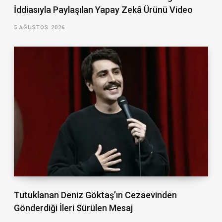
İddiasıyla Paylaşılan Yapay Zekâ Ürünü Video
5 AĞUSTOS 2026
Tutuklanan Deniz Göktaş’ın Cezaevinden
Gönderdiği İleri Sürülen Mesaj