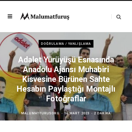
DOĞRULAMA / YANLIŞLAMA
Adalet Yürüyüşü Esnasında
Anadolu Ajansı Muhabiri
Kisvesine Bürünen Sahte
Hesabın Paylaştığı Montajlı
Fotoğraflar
MALUMATFURUSORG
16 MART 2023
2 DAKIKA