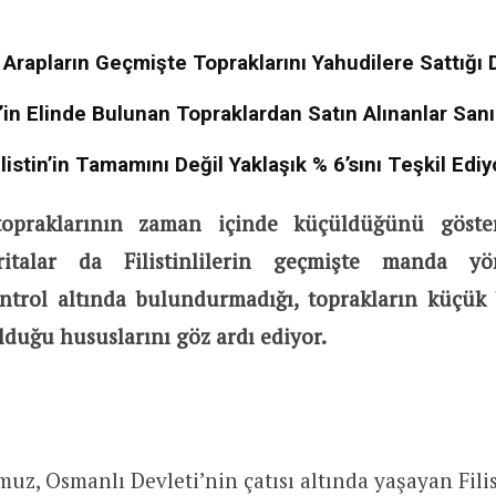
li Arapların Geçmişte Topraklarını Yahudilere Sattığı
’in Elinde Bulunan Topraklardan Satın Alınanlar San
ilistin’in Tamamını Değil Yaklaşık % 6’sını Teşkil Ediy
n topraklarının zaman içinde küçüldüğünü göster
ritalar da Filistinlilerin geçmişte manda yö
ontrol altında bulundurmadığı, toprakların küçü
lduğu hususlarını göz ardı ediyor.
, Osmanlı Devleti’nin çatısı altında yaşayan Filis