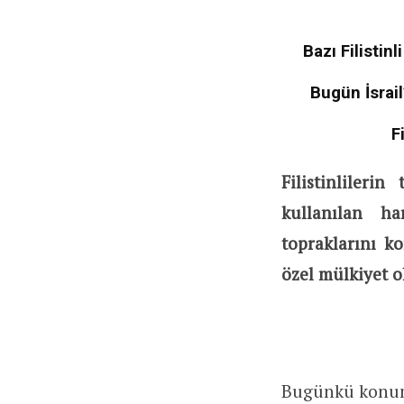
Bazı Filistin
Bugün İsrail
F
Filistinlileri
kullanılan ha
topraklarını k
özel mülkiyet o
Bugünkü konumuz