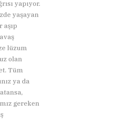
ğrısı yapıyor.
izde yaşayan
r aşıp
Savaş
ize lüzum
muz olan
et. Tüm
ınız ya da
atansa,
amız gereken
aş