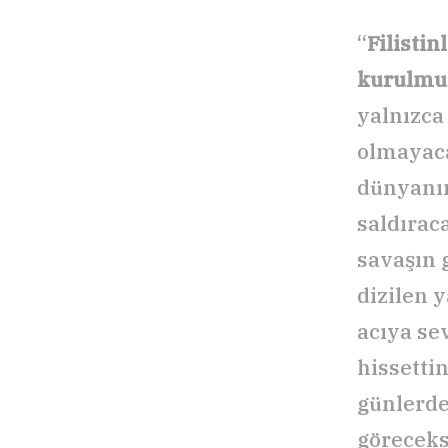
“
Filistin
kurulmuş 
yalnızca
olmayaca
dünyanın
saldırac
savaşın 
dizilen y
acıya se
hissetti
günlerde 
göreceks