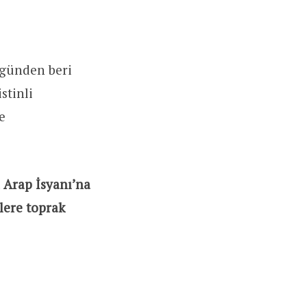
ı günden beri
stinli
e
 Arap İsyanı’na
ilere toprak