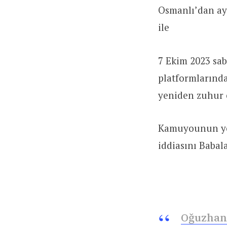
Osmanlı’dan ayr
ile
7 Ekim 2023 sab
platformlarında,
yeniden zuhur e
Kamuyounun yeni
iddiasını Babal
Oğuzhan