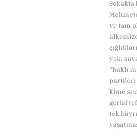
Sokakta b
Mehmetçi
ve tam o
ülkemize
çığlıkla
yok, sav
“haklı m
partileri
kime sem
gerisi t
tek bayr
yaşatmas