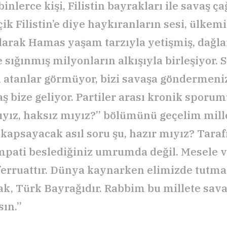
inlerce kişi, Filistin bayrakları ile savaş ça
k Filistin’e diye haykıranların sesi, ülkem
larak Hamas yaşam tarzıyla yetişmiş, dağla
 sığınmış milyonların alkışıyla birleşiyor. 
rı atanlar görmüyor, bizi savaşa göndermen
aş bize geliyor. Partiler arası kronik sporu
ıyız, haksız mıyız?” bölümünü geçelim mill
 kapsayacak asıl soru şu, hazır mıyız? Taraf
pati beslediğiniz umrumda değil. Mesele v
eferruattır. Dünya kaynarken elimizde tutm
ak, Türk Bayrağıdır. Rabbim bu millete sav
ın.”