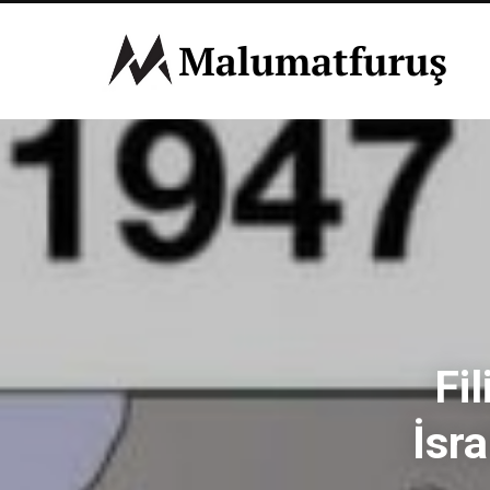
Fil
İsra