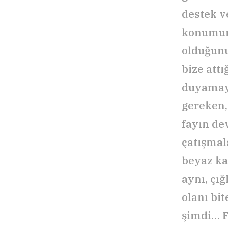
destek v
konumunu
olduğunu
bize attı
duyamaya
gereken, 
fayın dev
çatışmal
beyaz kay
aynı, çığ
olanı bi
şimdi… Fi