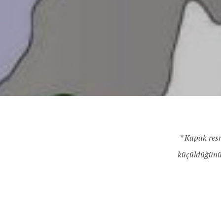
* Kapak resm
küçüldüğünü g