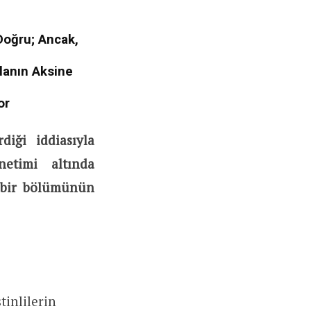
 Doğru; Ancak,
ılanın Aksine
or
diği iddiasıyla
netimi altında
k bir bölümünün
tinlilerin