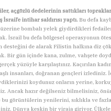
liler, açgözlü dedelerinin sattıkları toprakla
İsrail’e intihar saldırısı yaptı.
Bu defa kayb
 üzerine bombalı yelek giydirdikleri fedaile
k. İsrail bu defa bölgesel operasyonun öte
 desteğini de alarak Filistin halkına diz ç
ak. Bir gün içinde kana, zulme, vahşete doy
gerçek yüzüyle karşılaştınız. Kaçırılan kadı
aşlı insanları, doğranan gençleri izlediniz. İ
vdiklerinizi koydunuz onların yerine, korku
niz. Ancak hazır değilseniz bilmelisiniz, ö
bu görüntülerin yenilerini, sıklıkla ve fazl
iniz. Dünya keskin bir viraja giriyor. Ülkel