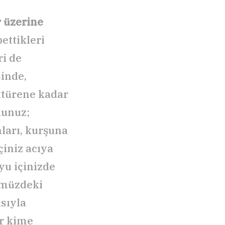
r üzerine
ettikleri
ri de
sinde,
öktürene kadar
dunuz;
nları, kurşuna
çiniz acıya
yu içinizde
nümüzdeki
asıyla
er kime