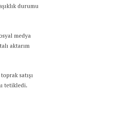
maşıklık durumu
sosyal medya
atalı aktarım
toprak satışı
 tetikledi.