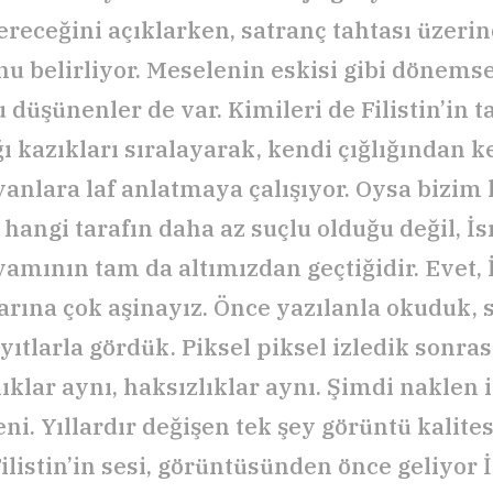
ereceğini açıklarken, satranç tahtası üzeri
 belirliyor. Meselenin eskisi gibi dönemse
 düşünenler de var. Kimileri de Filistin’in 
ğı kazıkları sıralayarak, kendi çığlığından 
nlara laf anlatmaya çalışıyor. Oysa bizi
hangi tarafın daha az suçlu olduğu değil, İsr
amının tam da altımızdan geçtiğidir. Evet, İs
arına çok aşinayız. Önce yazılanla okuduk, 
ıtlarla gördük. Piksel piksel izledik sonras
lıklar aynı, haksızlıklar aynı. Şimdi naklen 
teni. Yıllardır değişen tek şey görüntü kalit
listin’in sesi, görüntüsünden önce geliyor İ