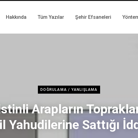
Hakkında
Tüm Yazılar
Şehir Efsaneleri
Yönte
DOĞRULAMA / YANLIŞLAMA
istinli Arapların Toprakla
il Yahudilerine Sattığı İd