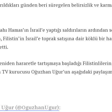
ıldıkları günden beri süregelen belirsizlik ve kar
ahı Hamas’ın İsrail’e yaptığı saldırıların ardından 
 Filistin’in İsrail’e toprak satışına dair köklü bir h
tti.
den hararetle tartışmaya başladığı Filistinlilerin 
a TV kurucusu Oğuzhan Uğur’un aşağıdaki paylaşımı
 Uğur (@OguzhanUgur)
: