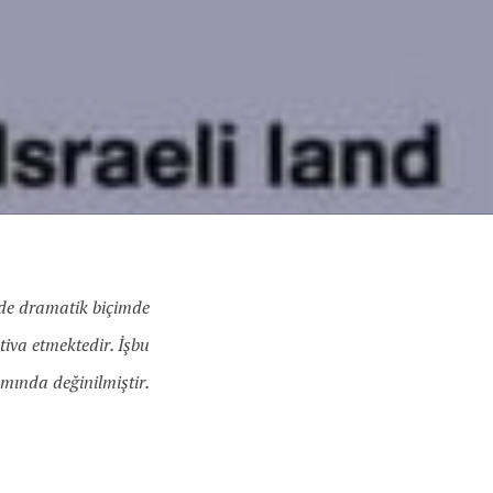
nde dramatik biçimde
tiva etmektedir. İşbu
smında değinilmiştir.