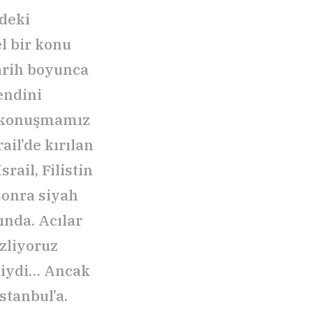
ndeki
l bir konu
tarih boyunca
kendini
m konuşmamız
ail’de kırılan
rail, Filistin
sonra siyah
ında. Acılar
izliyoruz
esiydi… Ancak
stanbul’a.