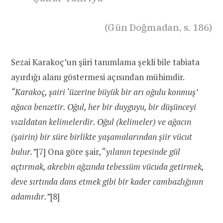
(Gün Doğmadan, s. 186)
Sezai Karakoç’un şiiri tanımlama şekli bile tabiata
ayırdığı alanı göstermesi açısından mühimdir.
“Karakoç, şairi ‘üzerine büyük bir arı oğulu konmuş’
ağaca benzetir. Oğul, her bir duyguyu, bir düşünceyi
vızıldatan kelimelerdir. Oğul (kelimeler) ve ağacın
(şairin) bir süre birlikte yaşamalarından şiir vücut
bulur.”
[7] Ona göre şair, “
yılanın tepesinde gül
açtırmak, akrebin ağzında tebessüm vücuda getirmek,
deve sırtında dans etmek gibi bir kader cambazlığının
adamıdır.”
[8]