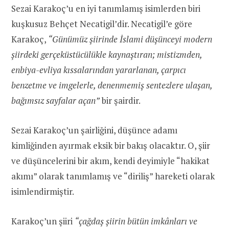
Sezai Karakoç’u en iyi tanımlamış isimlerden biri
kuşkusuz Behçet Necatigil’dir. Necatigil’e göre
Karakoç,
“Günümüz şiirinde İslami düşünceyi modern
şiirdeki gerçeküstücülükle kaynaştıran; mistizmden,
enbiya-evliya kıssalarından yararlanan, çarpıcı
benzetme ve imgelerle, denenmemiş sentezlere ulaşan,
bağımsız sayfalar açan”
bir şairdir.
Sezai Karakoç’un şairliğini, düşünce adamı
kimliğinden ayırmak eksik bir bakış olacaktır. O, şiir
ve düşüncelerini bir akım, kendi deyimiyle “hakikat
akımı” olarak tanımlamış ve “diriliş” hareketi olarak
isimlendirmiştir.
Karakoç’un şiiri
“çağdaş şiirin bütün imkânları ve