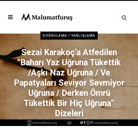
DOĞRULAMA / YANLIŞLAMA
Sezai Karakoç’a Atfedilen
“Baharı Yaz Uğruna Tükettik
/Aşkı Naz Uğruna / Ve
Papatyaları Seviyor Sevmiyor
Uğruna / Derken Ömrü
Tükettik Bir Hiç Uğruna”
Dizeleri
ÖZLEM
8 MAYIS 2021
5 DAKIKA