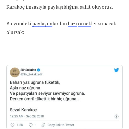
Karakoç imzasıyla
paylaşıldı
ğına
şahit oluyoruz
.
Bu yöndeki
paylaşım
lardan
bazı
örnek
ler sunacak
olursak: