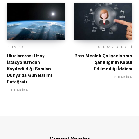
PREV POST
SONRAKI GÖNDERI
Uluslararası Uzay
Bazı Meslek Çalışanlarının
İstasyonu’ndan
Şahitliğinin Kabul
Kaydedildiği Sanılan
Edilmediği İddiası
Dünya’da Gün Batımı
8 DAKIKA
Fotoğrafı
1 DAKIKA