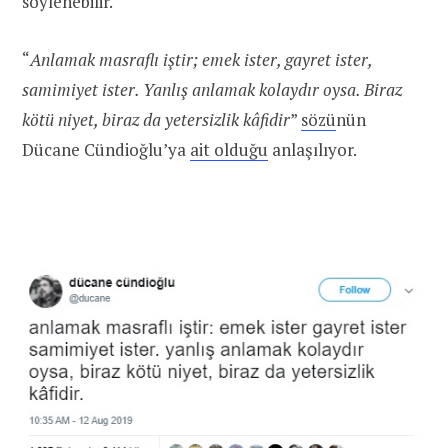
söylenebilir.
“
Anlamak masraflı iştir; emek ister, gayret ister,
samimiyet ister. Yanlış anlamak kolaydır oysa. Biraz
kötü niyet, biraz da yetersizlik kâfidir
”
sözü
nün
Dücane Cündioğlu’ya
ait olduğu
anlaşılıyor.